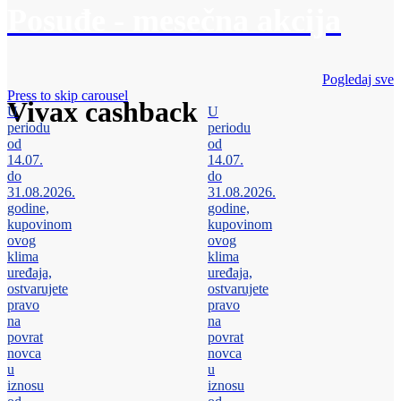
Posuđe - mesečna akcija
Pogledaj sve
Press to skip carousel
Vivax cashback
U
U
periodu
periodu
od
od
14.07.
14.07.
do
do
31.08.2026.
31.08.2026.
godine,
godine,
kupovinom
kupovinom
ovog
ovog
klima
klima
uređaja,
uređaja,
ostvarujete
ostvarujete
pravo
pravo
na
na
povrat
povrat
novca
novca
u
u
iznosu
iznosu