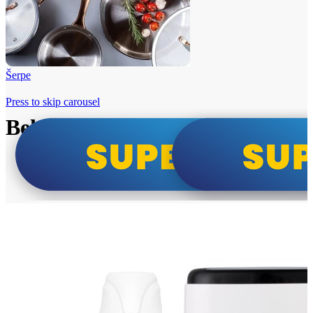
Šerpe
Press to skip carousel
Beko i Tesla super cene