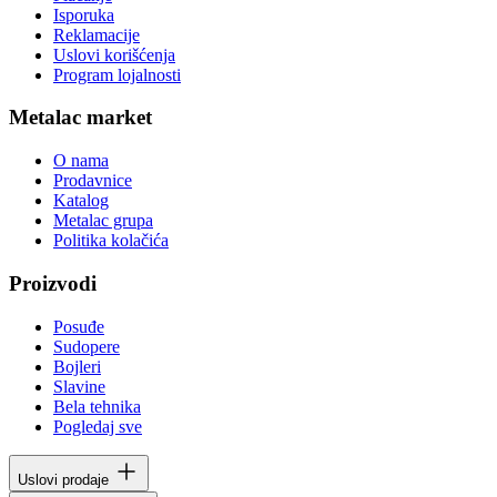
Isporuka
Reklamacije
Uslovi korišćenja
Program lojalnosti
Metalac market
O nama
Prodavnice
Katalog
Metalac grupa
Politika kolačića
Proizvodi
Posuđe
Sudopere
Bojleri
Slavine
Bela tehnika
Pogledaj sve
Uslovi prodaje