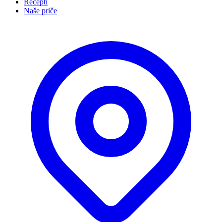
Recepti
Naše priče