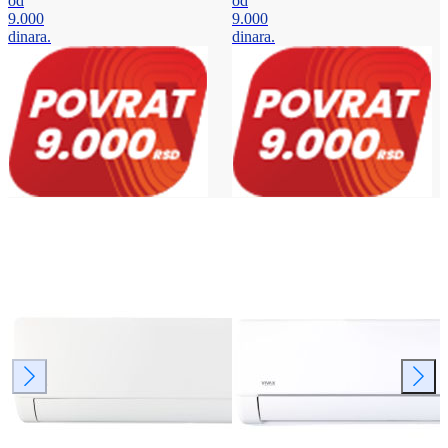
od
od
9.000
9.000
dinara.
dinara.