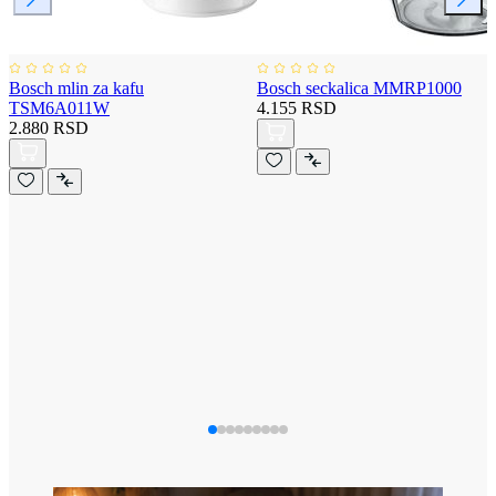
Bosch mlin za kafu
Bosch seckalica MMRP1000
TSM6A011W
4.155 RSD
2.880 RSD