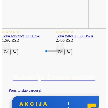
Tesla seckalica FC302W
Tesla toster TS300BWX
1.692 RSD
2.456 RSD
Kolekcija Cvetne radosti
Press to skip carousel