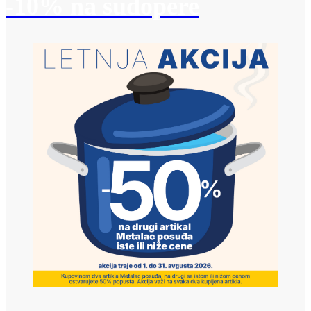
-10% na sudopere