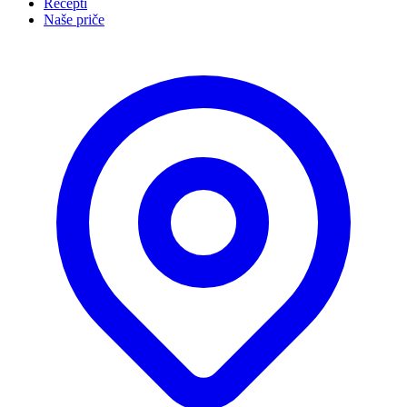
Recepti
Naše priče