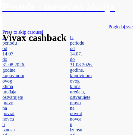
Posuđe - mesečna akcija
Pogledaj sve
Press to skip carousel
Vivax cashback
U
U
periodu
periodu
od
od
14.07.
14.07.
do
do
31.08.2026.
31.08.2026.
godine,
godine,
kupovinom
kupovinom
ovog
ovog
klima
klima
uređaja,
uređaja,
ostvarujete
ostvarujete
pravo
pravo
na
na
povrat
povrat
novca
novca
u
u
iznosu
iznosu