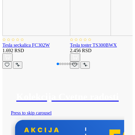
Tesla seckalica FC302W
Tesla toster TS300BWX
1.692 RSD
2.456 RSD
Kolekcija Cvetne radosti
Press to skip carousel