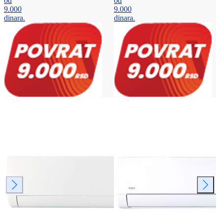
od
od
9.000
9.000
dinara.
dinara.