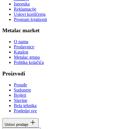
Isporuka
Reklamacije
Uslovi korišćenja
Program lojalnosti
Metalac market
O nama
Prodavnice
Katalog
Metalac grupa
Politika kolačića
Proizvodi
Posuđe
Sudopere
Bojleri
Slavine
Bela tehnika
Pogledaj sve
Uslovi prodaje