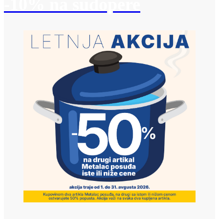
-10% na sudopere