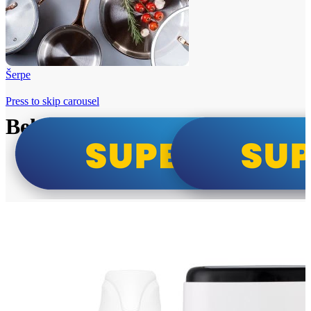
Šerpe
Press to skip carousel
Beko i Tesla super cene