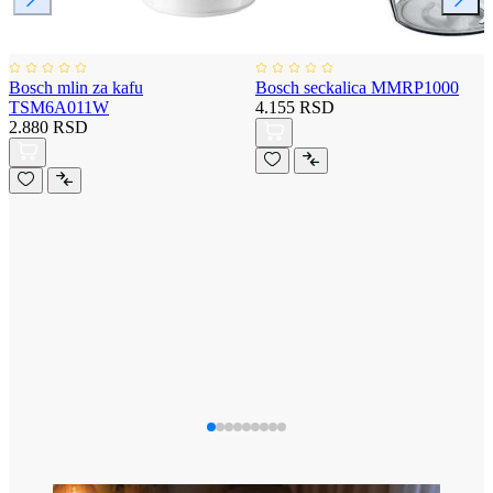
Bosch mlin za kafu
Bosch seckalica MMRP1000
TSM6A011W
4.155 RSD
2.880 RSD