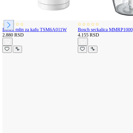
Bosch mlin za kafu TSM6A011W
Bosch seckalica MMRP1000
2.880 RSD
4.155 RSD