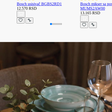
Bosch usisivač BGBS2RD1
Bosch mikser sa p
12.570 RSD
MUMS2AW00
13.165 RSD