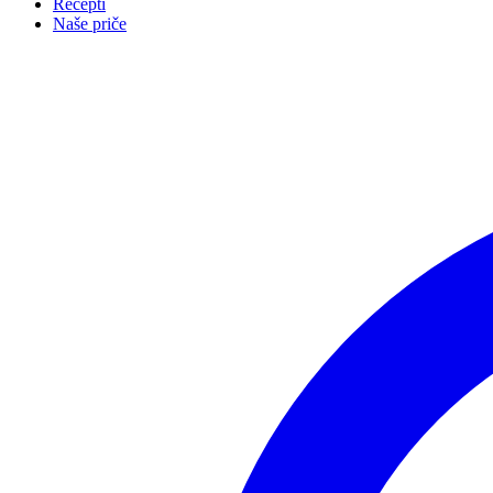
Recepti
Naše priče