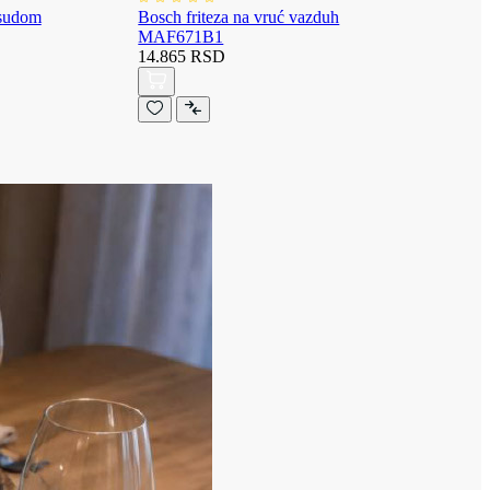
osudom
Bosch friteza na vruć vazduh
MAF671B1
14.865 RSD