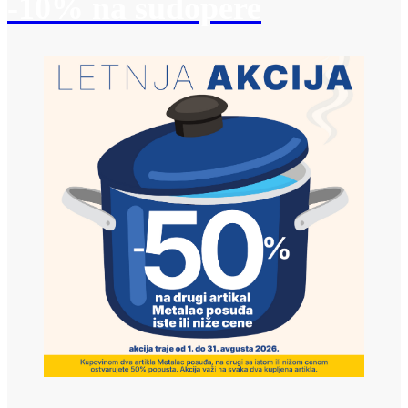
-10% na sudopere