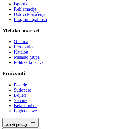
Isporuka
Reklamacije
Uslovi korišćenja
Program lojalnosti
Metalac market
O nama
Prodavnice
Katalog
Metalac grupa
Politika kolačića
Proizvodi
Posuđe
Sudopere
Bojleri
Slavine
Bela tehnika
Pogledaj sve
Uslovi prodaje