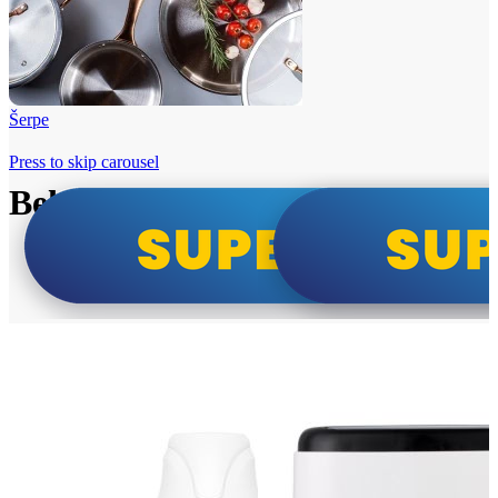
Šerpe
Press to skip carousel
Beko i Tesla super cene