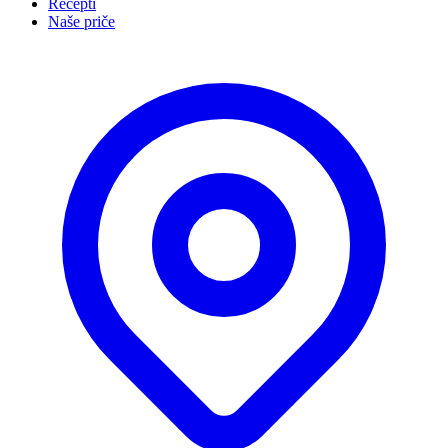
Recepti
Naše priče