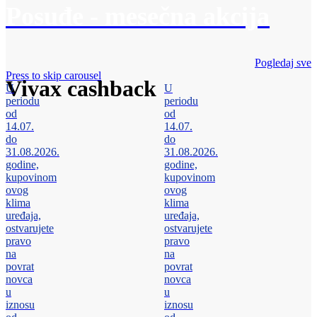
Posuđe - mesečna akcija
Pogledaj sve
Press to skip carousel
Vivax cashback
U
U
periodu
periodu
od
od
14.07.
14.07.
do
do
31.08.2026.
31.08.2026.
godine,
godine,
kupovinom
kupovinom
ovog
ovog
klima
klima
uređaja,
uređaja,
ostvarujete
ostvarujete
pravo
pravo
na
na
povrat
povrat
novca
novca
u
u
iznosu
iznosu