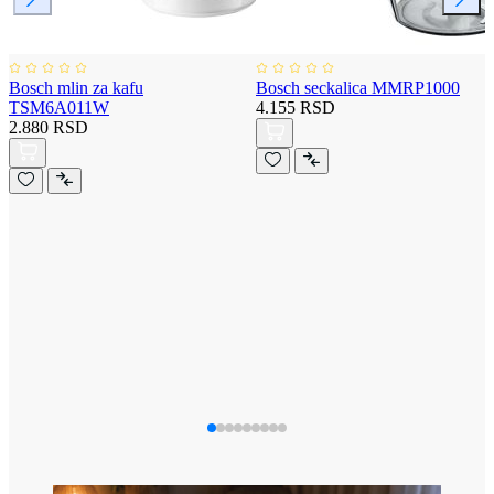
Bosch mlin za kafu
Bosch seckalica MMRP1000
TSM6A011W
4.155 RSD
2.880 RSD