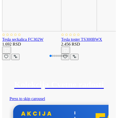
Tesla seckalica FC302W
Tesla toster TS300BWX
1.692 RSD
2.456 RSD
Kolekcija Cvetne radosti
Press to skip carousel