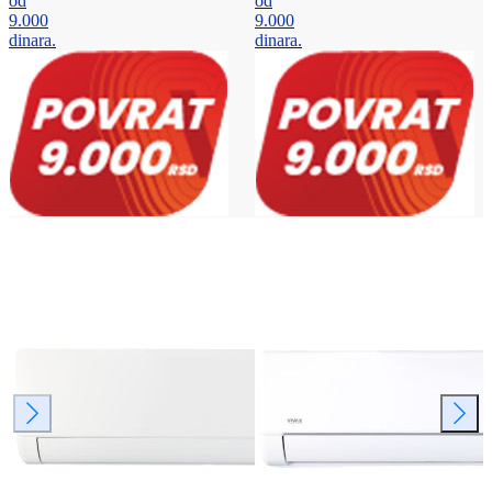
od
od
9.000
9.000
dinara.
dinara.