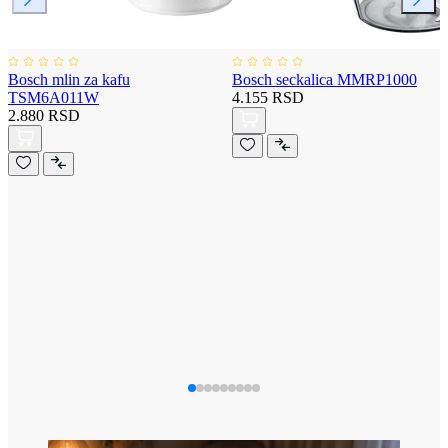
Bosch mlin za kafu
Bosch seckalica MMRP1000
TSM6A011W
4.155 RSD
2.880 RSD