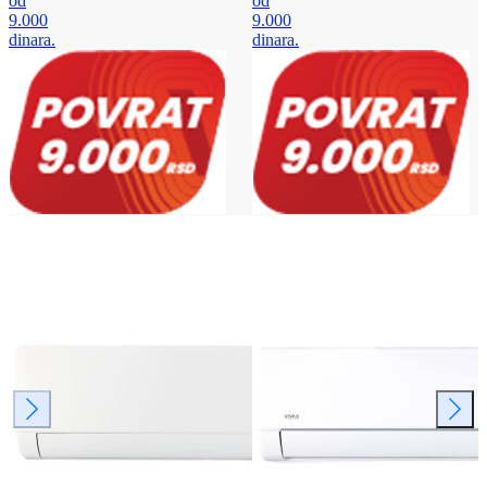
od
od
9.000
9.000
dinara.
dinara.