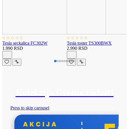
Tesla seckalica FC302W
Tesla toster TS300BWX
1.990 RSD
2.990 RSD
Kolekcija Cvetne radosti
Press to skip carousel