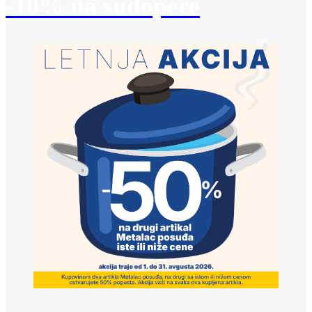
-10% na sudopere