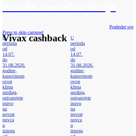
Posuđe - mesečna akcija
Pogledaj sve
Press to skip carousel
Vivax cashback
U
U
periodu
periodu
od
od
14.07.
14.07.
do
do
31.08.2026.
31.08.2026.
godine,
godine,
kupovinom
kupovinom
ovog
ovog
klima
klima
uređaja,
uređaja,
ostvarujete
ostvarujete
pravo
pravo
na
na
povrat
povrat
novca
novca
u
u
iznosu
iznosu