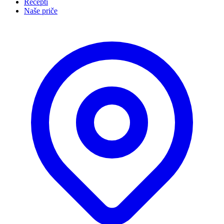
Recepti
Naše priče