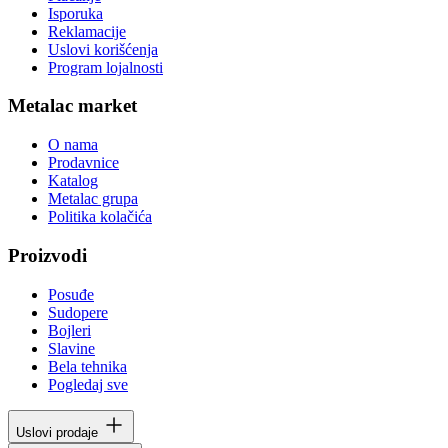
Isporuka
Reklamacije
Uslovi korišćenja
Program lojalnosti
Metalac market
O nama
Prodavnice
Katalog
Metalac grupa
Politika kolačića
Proizvodi
Posuđe
Sudopere
Bojleri
Slavine
Bela tehnika
Pogledaj sve
Uslovi prodaje