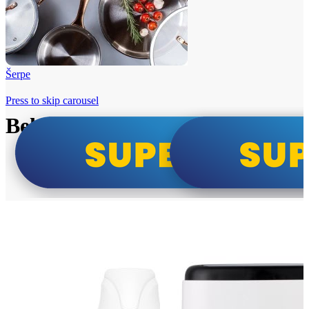
Šerpe
Press to skip carousel
Beko i Tesla super cene