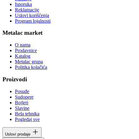
Isporuka
Reklamacije
Uslovi korišćenja
Program lojalnosti
Metalac market
O nama
Prodavnice
Katalog
Metalac grupa
Politika kolačića
Proizvodi
Posuđe
Sudopere
Bojleri
Slavine
Bela tehnika
Pogledaj sve
Uslovi prodaje