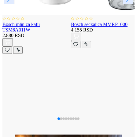
Bosch mlin za kafu
Bosch seckalica MMRP1000
TSM6A011W
4.155 RSD
2.880 RSD