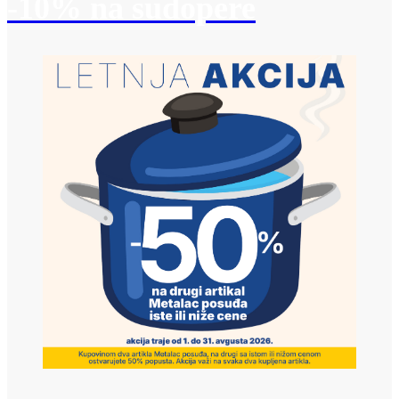
-10% na sudopere