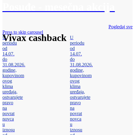
Posuđe - mesečna akcija
Pogledaj sve
Press to skip carousel
Vivax cashback
U
U
periodu
periodu
od
od
14.07.
14.07.
do
do
31.08.2026.
31.08.2026.
godine,
godine,
kupovinom
kupovinom
ovog
ovog
klima
klima
uređaja,
uređaja,
ostvarujete
ostvarujete
pravo
pravo
na
na
povrat
povrat
novca
novca
u
u
iznosu
iznosu