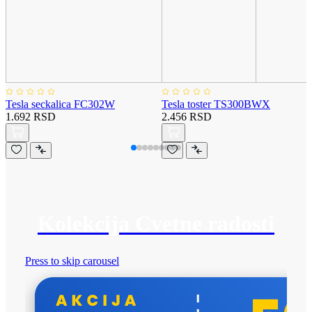
Tesla seckalica FC302W
Tesla toster TS300BWX
1.692 RSD
2.456 RSD
Kolekcija Cvetne radosti
Press to skip carousel