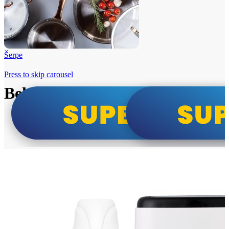
Šerpe
Press to skip carousel
Beko i Tesla super cene