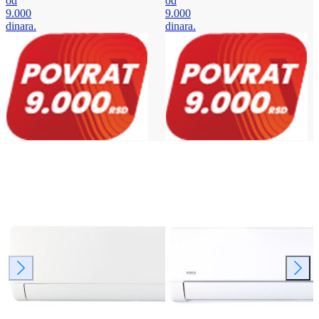
od
od
9.000
9.000
dinara.
dinara.