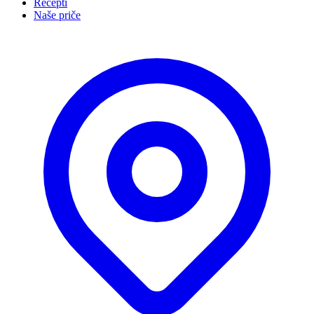
Recepti
Naše priče