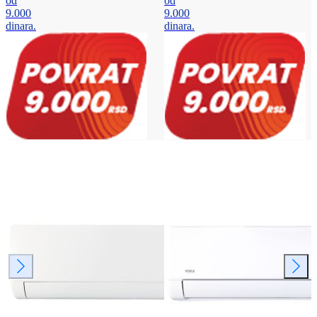
od
od
9.000
9.000
dinara.
dinara.