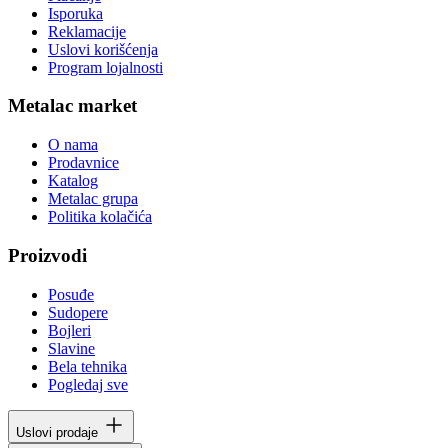
Isporuka
Reklamacije
Uslovi korišćenja
Program lojalnosti
Metalac market
O nama
Prodavnice
Katalog
Metalac grupa
Politika kolačića
Proizvodi
Posuđe
Sudopere
Bojleri
Slavine
Bela tehnika
Pogledaj sve
Uslovi prodaje