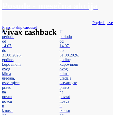
Posuđe - mesečna akcija
Pogledaj sve
Press to skip carousel
Vivax cashback
U
U
periodu
periodu
od
od
14.07.
14.07.
do
do
31.08.2026.
31.08.2026.
godine,
godine,
kupovinom
kupovinom
ovog
ovog
klima
klima
uređaja,
uređaja,
ostvarujete
ostvarujete
pravo
pravo
na
na
povrat
povrat
novca
novca
u
u
iznosu
iznosu