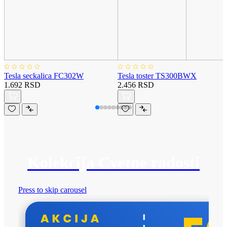
Tesla seckalica FC302W
Tesla toster TS300BWX
1.692 RSD
2.456 RSD
Kolekcija Cvetne radosti
Press to skip carousel