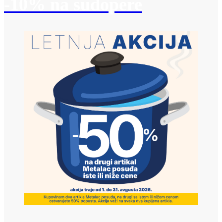
-10% na sudopere