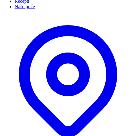
Recepti
Naše priče