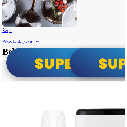
Šerpe
Press to skip carousel
Beko i Tesla super cene