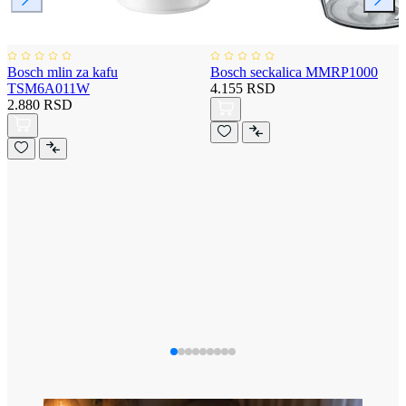
Bosch mlin za kafu
Bosch seckalica MMRP1000
TSM6A011W
4.155 RSD
2.880 RSD