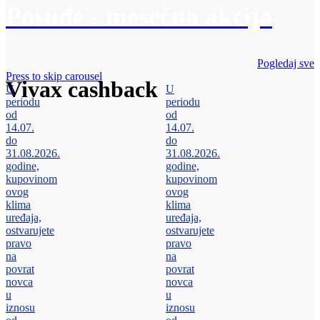
Posuđe - mesečna akcija
Pogledaj sve
Press to skip carousel
Vivax cashback
U
U
periodu
periodu
od
od
14.07.
14.07.
do
do
31.08.2026.
31.08.2026.
godine,
godine,
kupovinom
kupovinom
ovog
ovog
klima
klima
uređaja,
uređaja,
ostvarujete
ostvarujete
pravo
pravo
na
na
povrat
povrat
novca
novca
u
u
iznosu
iznosu