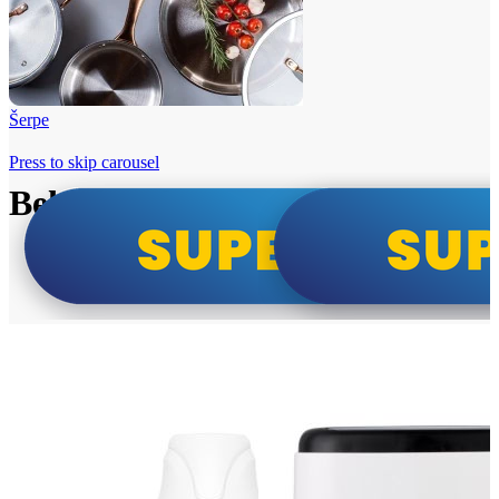
Šerpe
Press to skip carousel
Beko i Tesla super cene