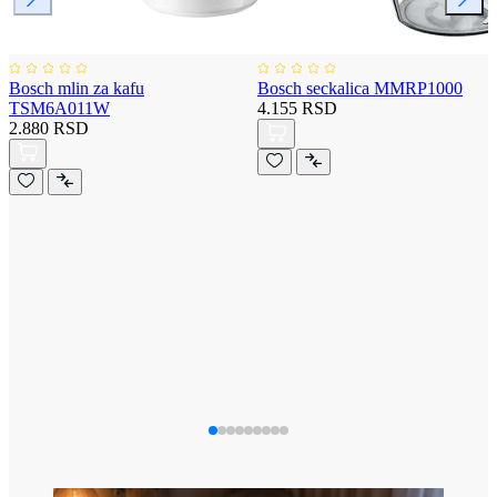
Bosch mlin za kafu
Bosch seckalica MMRP1000
TSM6A011W
4.155 RSD
2.880 RSD