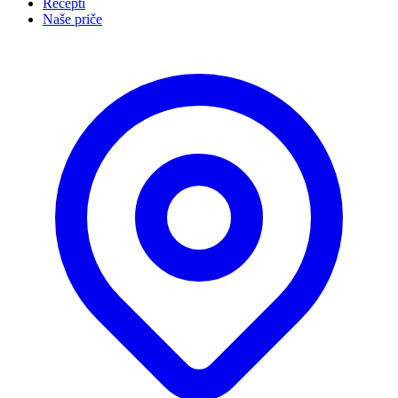
Recepti
Naše priče