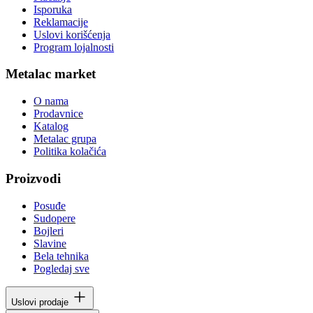
Isporuka
Reklamacije
Uslovi korišćenja
Program lojalnosti
Metalac market
O nama
Prodavnice
Katalog
Metalac grupa
Politika kolačića
Proizvodi
Posuđe
Sudopere
Bojleri
Slavine
Bela tehnika
Pogledaj sve
Uslovi prodaje