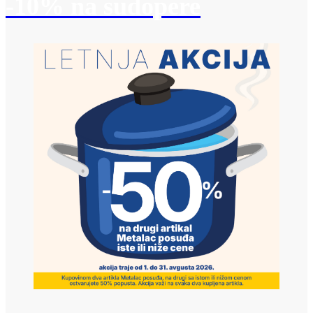
-10% na sudopere