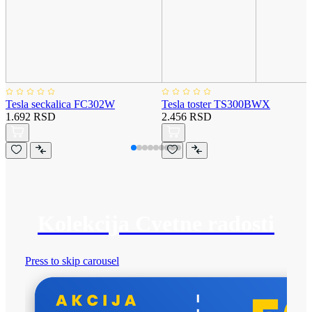
Tesla seckalica FC302W
Tesla toster TS300BWX
1.692 RSD
2.456 RSD
Kolekcija Cvetne radosti
Press to skip carousel