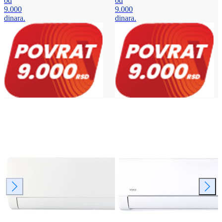
od
od
9.000
9.000
dinara.
dinara.