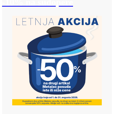
-10% na sudopere