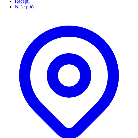
Recepti
Naše priče