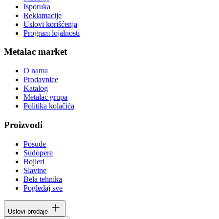
Isporuka
Reklamacije
Uslovi korišćenja
Program lojalnosti
Metalac market
O nama
Prodavnice
Katalog
Metalac grupa
Politika kolačića
Proizvodi
Posuđe
Sudopere
Bojleri
Slavine
Bela tehnika
Pogledaj sve
Uslovi prodaje