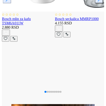
Bosch mlin za kafu
Bosch seckalica MMRP1000
TSM6A011W
4.155 RSD
2.880 RSD