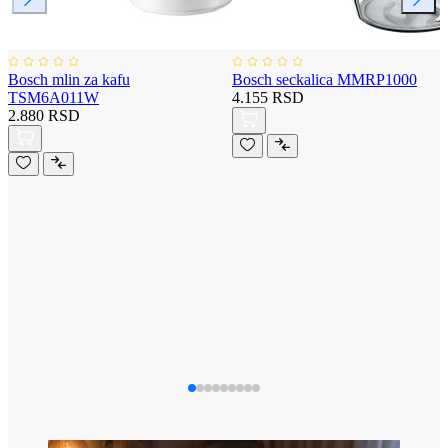
Bosch mlin za kafu
Bosch seckalica MMRP1000
TSM6A011W
4.155 RSD
2.880 RSD