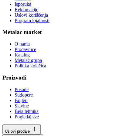
Isporuka
Reklamacije
Uslovi korišćenja
Program lojalnosti
Metalac market
O nama
Prodavnice
Katalog
Metalac grupa
Politika kolačića
Proizvodi
Posuđe
Sudopere
Bojleri
Slavine
Bela tehnika
Pogledaj sve
Uslovi prodaje