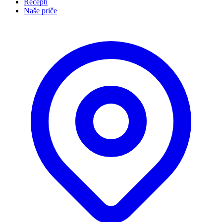
Recepti
Naše priče