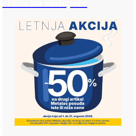
-10% na sudopere