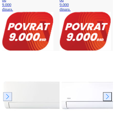
od
od
9.000
9.000
dinara.
dinara.