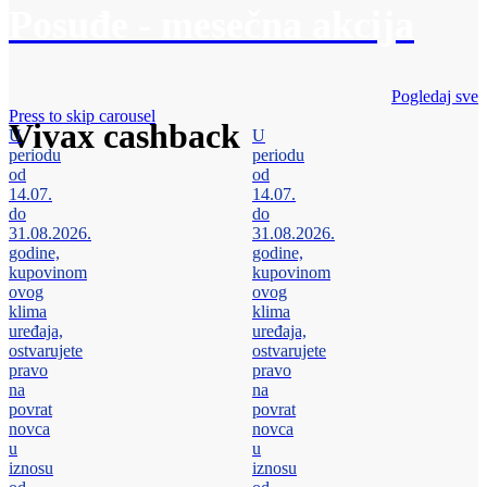
Posuđe - mesečna akcija
Pogledaj sve
Press to skip carousel
Vivax cashback
U
U
periodu
periodu
od
od
14.07.
14.07.
do
do
31.08.2026.
31.08.2026.
godine,
godine,
kupovinom
kupovinom
ovog
ovog
klima
klima
uređaja,
uređaja,
ostvarujete
ostvarujete
pravo
pravo
na
na
povrat
povrat
novca
novca
u
u
iznosu
iznosu