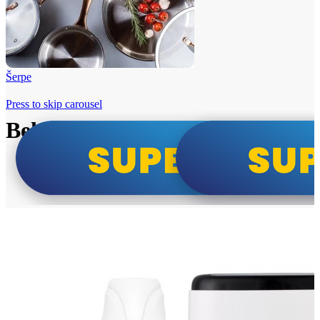
Šerpe
Press to skip carousel
Beko i Tesla super cene