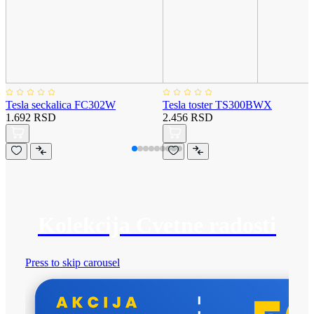
Tesla seckalica FC302W
Tesla toster TS300BWX
1.692 RSD
2.456 RSD
Kolekcija Cvetne radosti
Press to skip carousel