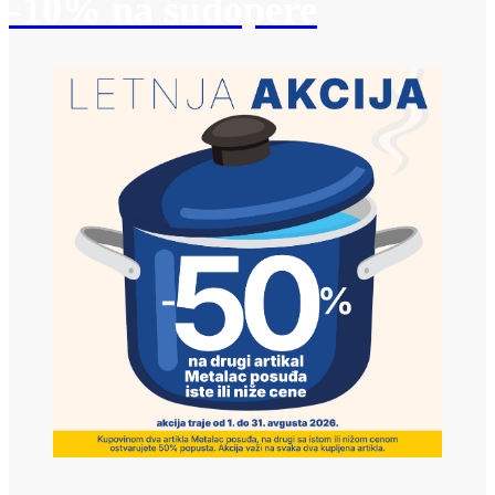
-10% na sudopere