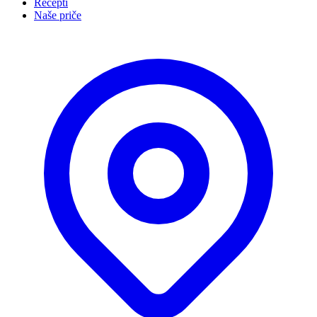
Recepti
Naše priče