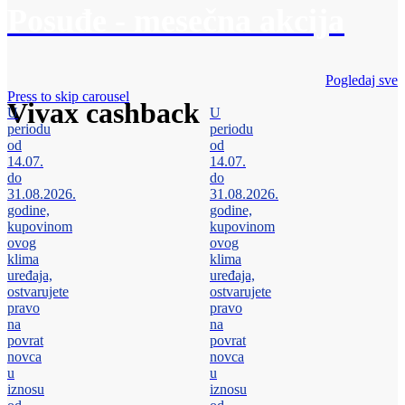
Posuđe - mesečna akcija
Pogledaj sve
Press to skip carousel
Vivax cashback
U
U
periodu
periodu
od
od
14.07.
14.07.
do
do
31.08.2026.
31.08.2026.
godine,
godine,
kupovinom
kupovinom
ovog
ovog
klima
klima
uređaja,
uređaja,
ostvarujete
ostvarujete
pravo
pravo
na
na
povrat
povrat
novca
novca
u
u
iznosu
iznosu