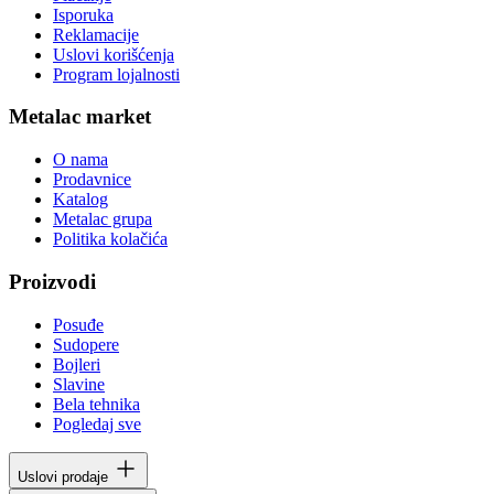
Isporuka
Reklamacije
Uslovi korišćenja
Program lojalnosti
Metalac market
O nama
Prodavnice
Katalog
Metalac grupa
Politika kolačića
Proizvodi
Posuđe
Sudopere
Bojleri
Slavine
Bela tehnika
Pogledaj sve
Uslovi prodaje