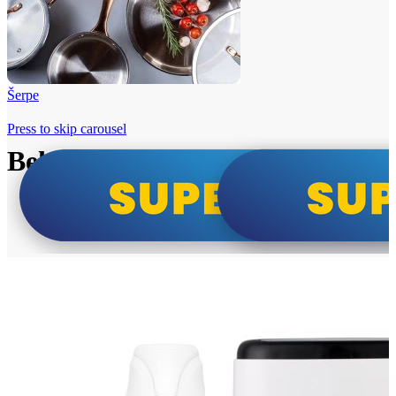
Šerpe
Press to skip carousel
Beko i Tesla super cene