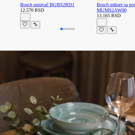
Bosch usisivač BGBS2RD1
Bosch mikser sa p
12.570 RSD
MUMS2AW00
13.165 RSD