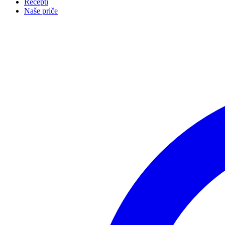
Recepti
Naše priče