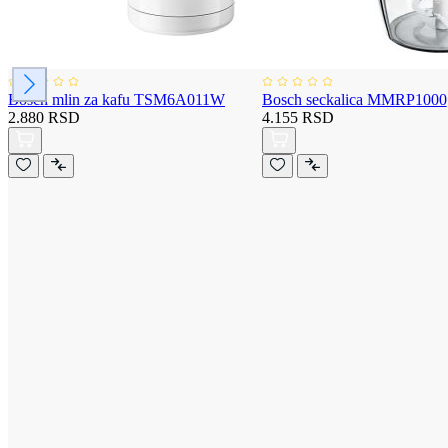
Bosch mlin za kafu TSM6A011W
Bosch seckalica MMRP1000
2.880 RSD
4.155 RSD