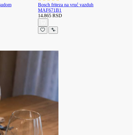
osudom
Bosch friteza na vruć vazduh
MAF671B1
14.865 RSD