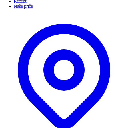
Recepti
Naše priče