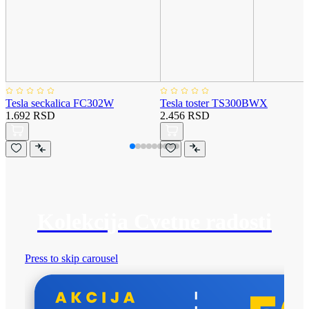
Tesla seckalica FC302W
Tesla toster TS300BWX
1.692 RSD
2.456 RSD
Kolekcija Cvetne radosti
Press to skip carousel