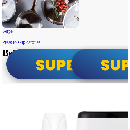
Šerpe
Press to skip carousel
Beko i Tesla super cene