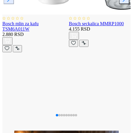
Bosch mlin za kafu
Bosch seckalica MMRP1000
TSM6A011W
4.155 RSD
2.880 RSD