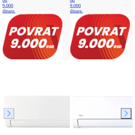
od
od
9.000
9.000
dinara.
dinara.