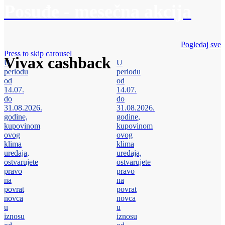
Posuđe - mesečna akcija
Pogledaj sve
Press to skip carousel
Vivax cashback
U
U
periodu
periodu
od
od
14.07.
14.07.
do
do
31.08.2026.
31.08.2026.
godine,
godine,
kupovinom
kupovinom
ovog
ovog
klima
klima
uređaja,
uređaja,
ostvarujete
ostvarujete
pravo
pravo
na
na
povrat
povrat
novca
novca
u
u
iznosu
iznosu