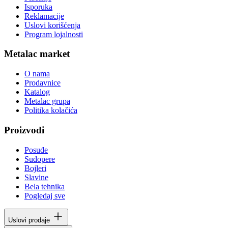
Isporuka
Reklamacije
Uslovi korišćenja
Program lojalnosti
Metalac market
O nama
Prodavnice
Katalog
Metalac grupa
Politika kolačića
Proizvodi
Posuđe
Sudopere
Bojleri
Slavine
Bela tehnika
Pogledaj sve
Uslovi prodaje