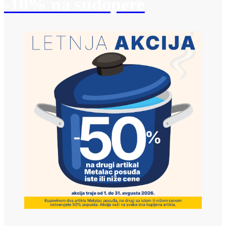
-10% na sudopere