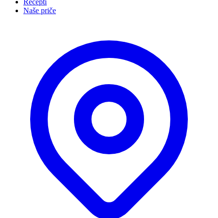
Recepti
Naše priče