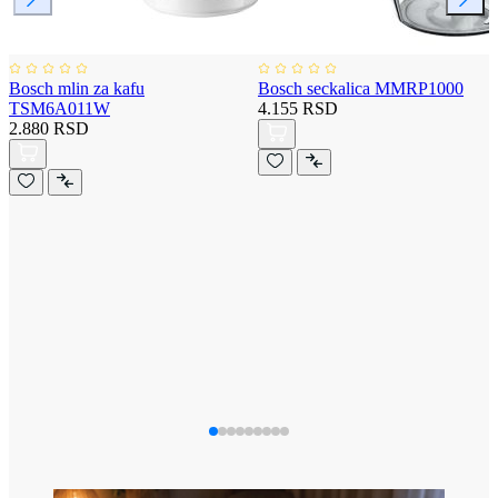
Bosch mlin za kafu
Bosch seckalica MMRP1000
TSM6A011W
4.155 RSD
2.880 RSD