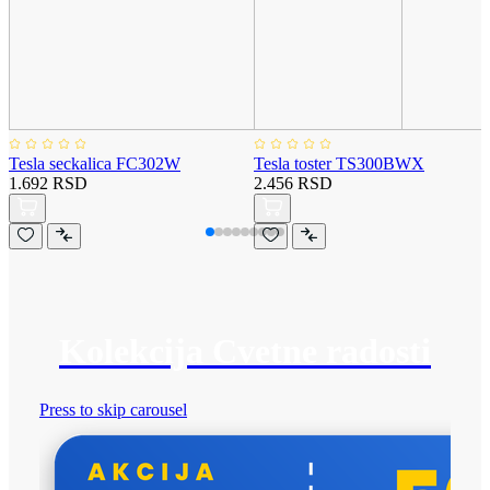
Tesla seckalica FC302W
Tesla toster TS300BWX
1.692 RSD
2.456 RSD
Kolekcija Cvetne radosti
Press to skip carousel