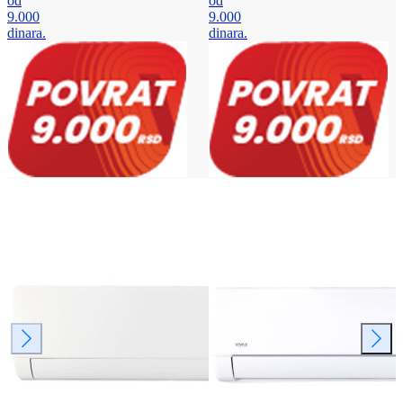
od
od
9.000
9.000
dinara.
dinara.