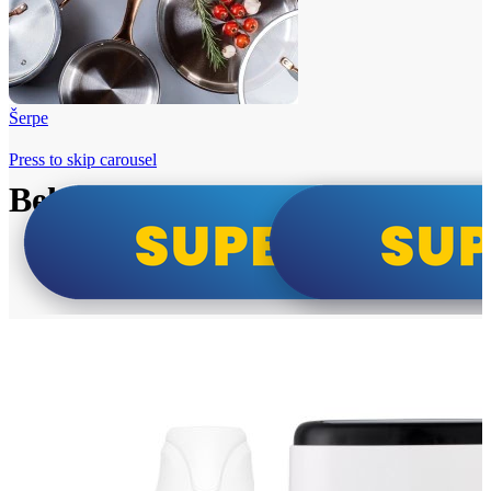
Šerpe
Press to skip carousel
Beko i Tesla super cene