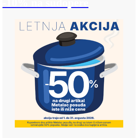
-10% na sudopere