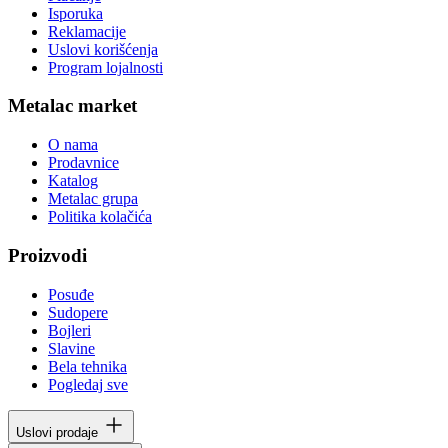
Isporuka
Reklamacije
Uslovi korišćenja
Program lojalnosti
Metalac market
O nama
Prodavnice
Katalog
Metalac grupa
Politika kolačića
Proizvodi
Posuđe
Sudopere
Bojleri
Slavine
Bela tehnika
Pogledaj sve
Uslovi prodaje