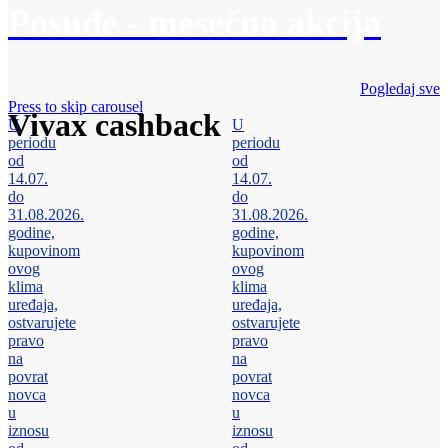
Posuđe - mesečna akcija
Pogledaj sve
Press to skip carousel
Vivax cashback
U
U
periodu
periodu
od
od
14.07.
14.07.
do
do
31.08.2026.
31.08.2026.
godine,
godine,
kupovinom
kupovinom
ovog
ovog
klima
klima
uređaja,
uređaja,
ostvarujete
ostvarujete
pravo
pravo
na
na
povrat
povrat
novca
novca
u
u
iznosu
iznosu