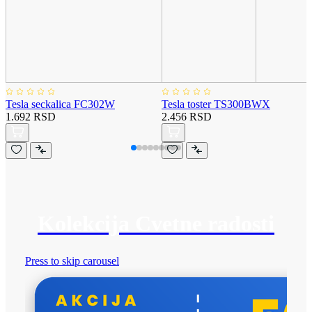
Tesla seckalica FC302W
Tesla toster TS300BWX
1.692 RSD
2.456 RSD
Kolekcija Cvetne radosti
Press to skip carousel