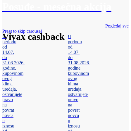
Posuđe - mesečna akcija
Pogledaj sve
Press to skip carousel
Vivax cashback
U
U
periodu
periodu
od
od
14.07.
14.07.
do
do
31.08.2026.
31.08.2026.
godine,
godine,
kupovinom
kupovinom
ovog
ovog
klima
klima
uređaja,
uređaja,
ostvarujete
ostvarujete
pravo
pravo
na
na
povrat
povrat
novca
novca
u
u
iznosu
iznosu