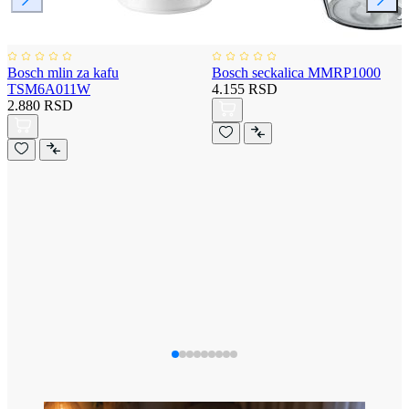
Bosch mlin za kafu
Bosch seckalica MMRP1000
TSM6A011W
4.155 RSD
2.880 RSD