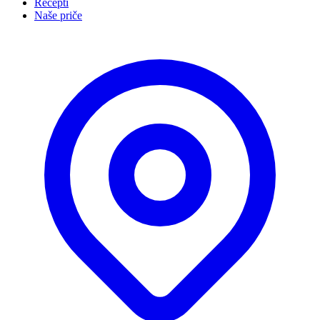
Recepti
Naše priče