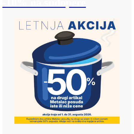
-10% na sudopere