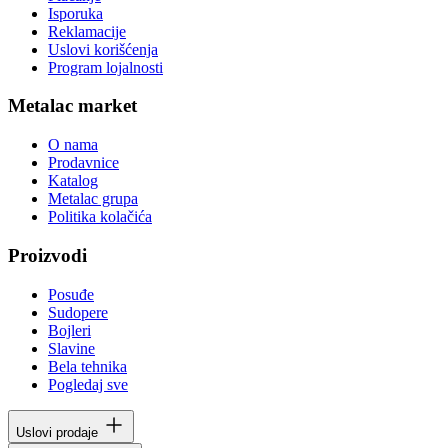
Isporuka
Reklamacije
Uslovi korišćenja
Program lojalnosti
Metalac market
O nama
Prodavnice
Katalog
Metalac grupa
Politika kolačića
Proizvodi
Posuđe
Sudopere
Bojleri
Slavine
Bela tehnika
Pogledaj sve
Uslovi prodaje