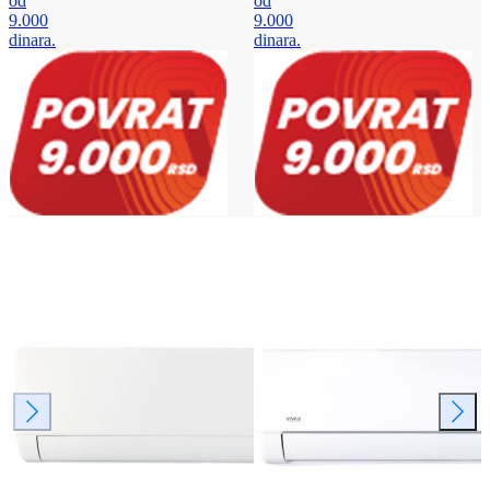
od
od
9.000
9.000
dinara.
dinara.