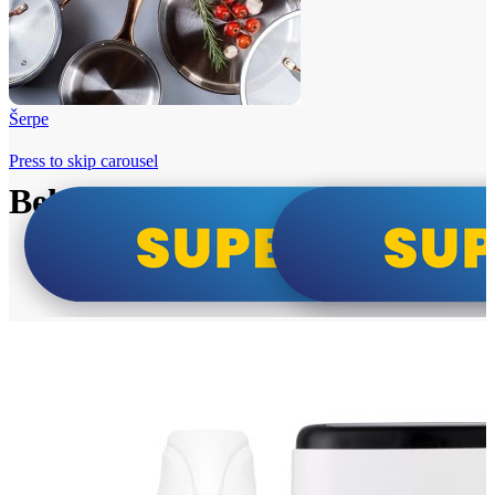
Šerpe
Press to skip carousel
Beko i Tesla super cene