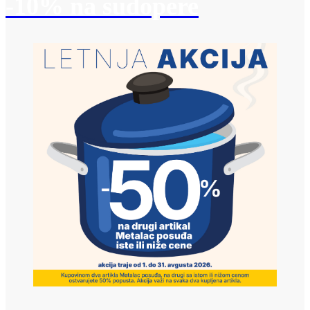
-10% na sudopere