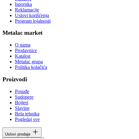
Isporuka
Reklamacije
Uslovi korišćenja
Program lojalnosti
Metalac market
O nama
Prodavnice
Katalog
Metalac grupa
Politika kolačića
Proizvodi
Posuđe
Sudopere
Bojleri
Slavine
Bela tehnika
Pogledaj sve
Uslovi prodaje