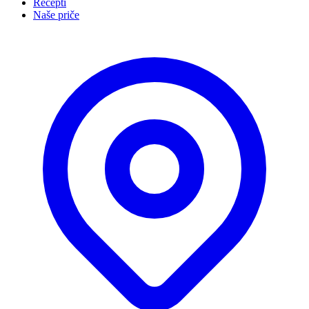
Recepti
Naše priče