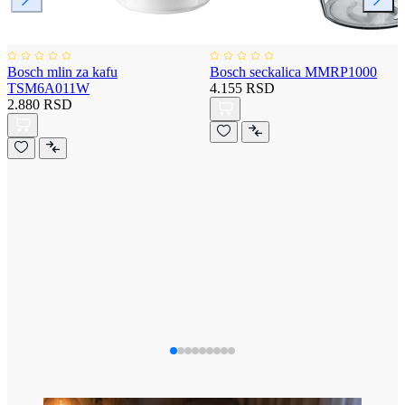
Bosch mlin za kafu
Bosch seckalica MMRP1000
TSM6A011W
4.155 RSD
2.880 RSD