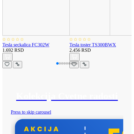
Tesla seckalica FC302W
Tesla toster TS300BWX
1.692 RSD
2.456 RSD
Kolekcija Cvetne radosti
Press to skip carousel