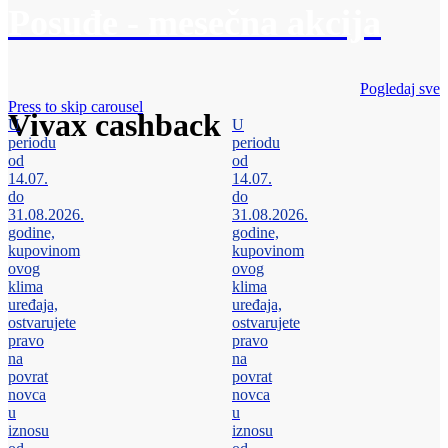
Posuđe - mesečna akcija
Pogledaj sve
Press to skip carousel
Vivax cashback
U
U
periodu
periodu
od
od
14.07.
14.07.
do
do
31.08.2026.
31.08.2026.
godine,
godine,
kupovinom
kupovinom
ovog
ovog
klima
klima
uređaja,
uređaja,
ostvarujete
ostvarujete
pravo
pravo
na
na
povrat
povrat
novca
novca
u
u
iznosu
iznosu