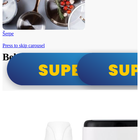
Šerpe
Press to skip carousel
Beko i Tesla super cene