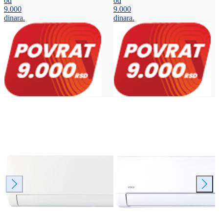
od
od
9.000
9.000
dinara.
dinara.