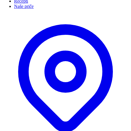
Recepti
Naše priče