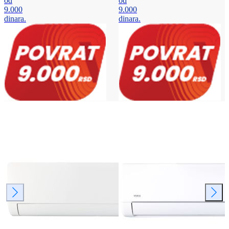
od
od
9.000
9.000
dinara.
dinara.