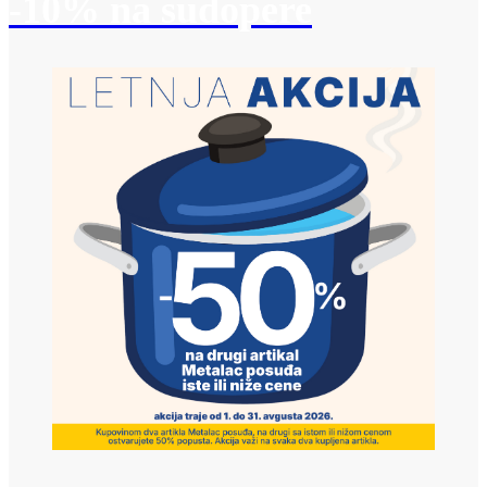
-10% na sudopere