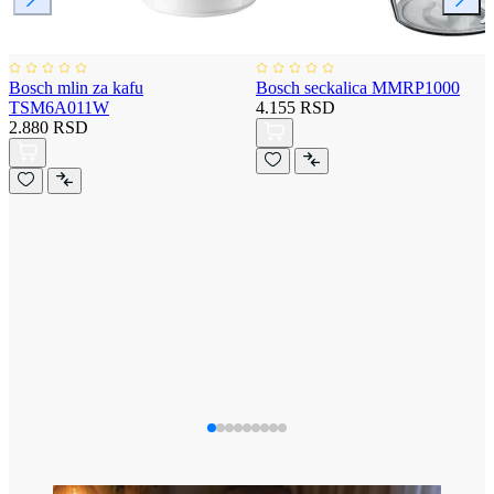
Bosch mlin za kafu
Bosch seckalica MMRP1000
TSM6A011W
4.155 RSD
2.880 RSD