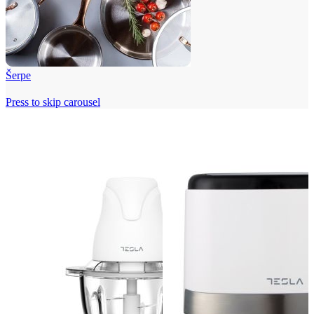
Šerpe
Press to skip carousel
Beko i Tesla super cene