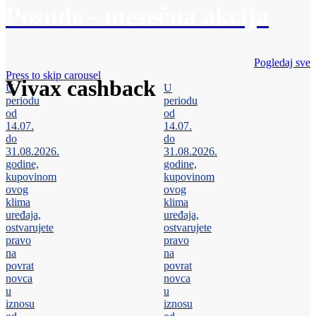
Posuđe - mesečna akcija
Pogledaj sve
Press to skip carousel
Vivax cashback
U
U
periodu
periodu
od
od
14.07.
14.07.
do
do
31.08.2026.
31.08.2026.
godine,
godine,
kupovinom
kupovinom
ovog
ovog
klima
klima
uređaja,
uređaja,
ostvarujete
ostvarujete
pravo
pravo
na
na
povrat
povrat
novca
novca
u
u
iznosu
iznosu