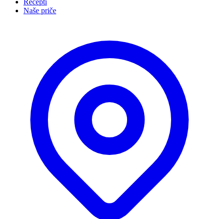
Recepti
Naše priče