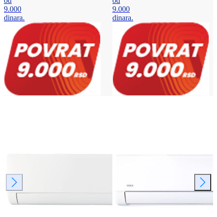
od
od
9.000
9.000
dinara.
dinara.