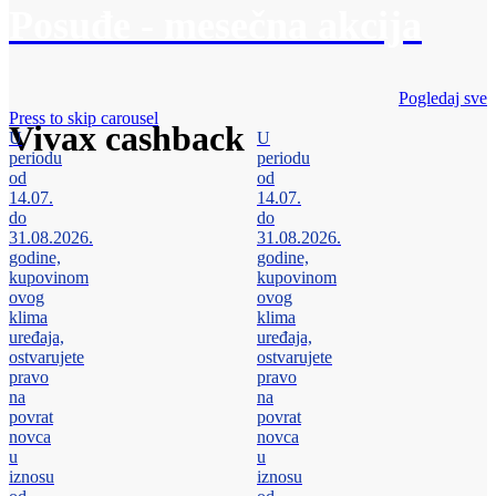
Posuđe - mesečna akcija
Pogledaj sve
Press to skip carousel
Vivax cashback
U
U
periodu
periodu
od
od
14.07.
14.07.
do
do
31.08.2026.
31.08.2026.
godine,
godine,
kupovinom
kupovinom
ovog
ovog
klima
klima
uređaja,
uređaja,
ostvarujete
ostvarujete
pravo
pravo
na
na
povrat
povrat
novca
novca
u
u
iznosu
iznosu