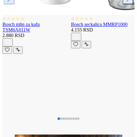
Bosch mlin za kafu
Bosch seckalica MMRP1000
TSM6A011W
4.155 RSD
2.880 RSD