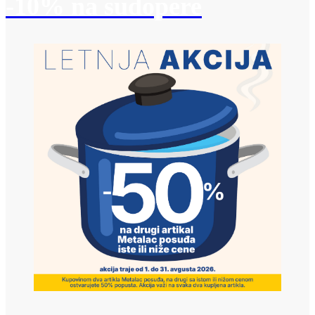
-10% na sudopere