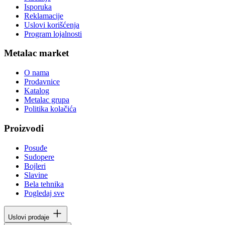
Isporuka
Reklamacije
Uslovi korišćenja
Program lojalnosti
Metalac market
O nama
Prodavnice
Katalog
Metalac grupa
Politika kolačića
Proizvodi
Posuđe
Sudopere
Bojleri
Slavine
Bela tehnika
Pogledaj sve
Uslovi prodaje