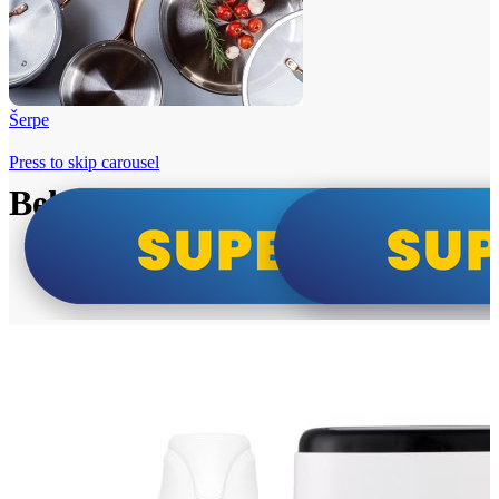
Šerpe
Press to skip carousel
Beko i Tesla super cene