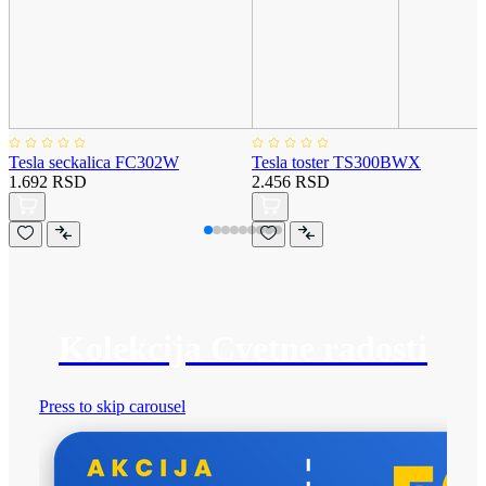
Tesla seckalica FC302W
Tesla toster TS300BWX
1.692 RSD
2.456 RSD
Kolekcija Cvetne radosti
Press to skip carousel