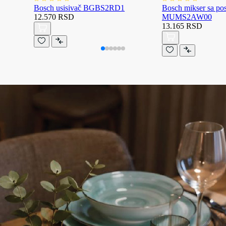
Bosch usisivač BGBS2RD1
Bosch mikser sa p
12.570 RSD
MUMS2AW00
13.165 RSD