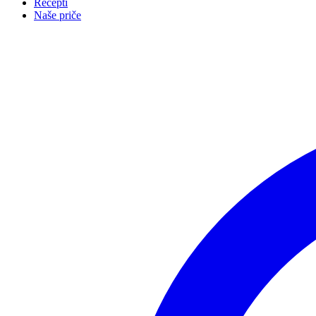
Recepti
Naše priče