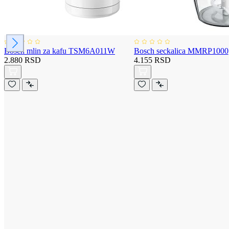
Bosch mlin za kafu TSM6A011W
Bosch seckalica MMRP1000
2.880 RSD
4.155 RSD