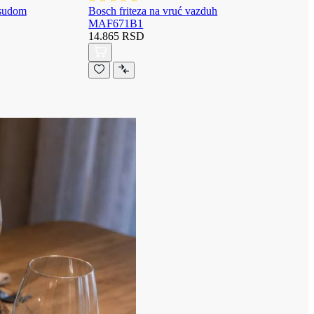
osudom
Bosch friteza na vruć vazduh
MAF671B1
14.865 RSD