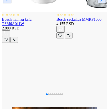
Bosch mlin za kafu
Bosch seckalica MMRP1000
TSM6A011W
4.155 RSD
2.880 RSD