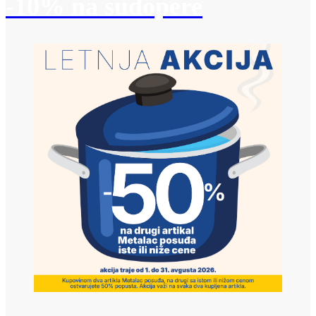
-10% na sudopere