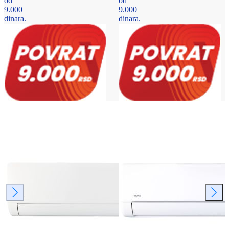
od
od
9.000
9.000
dinara.
dinara.