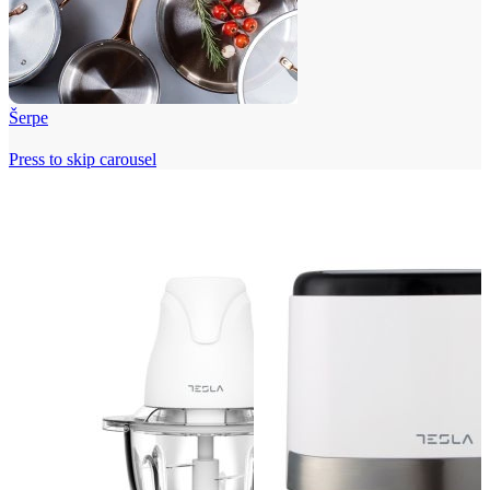
Šerpe
Press to skip carousel
Beko i Tesla super cene