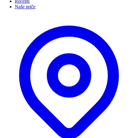
Recepti
Naše priče