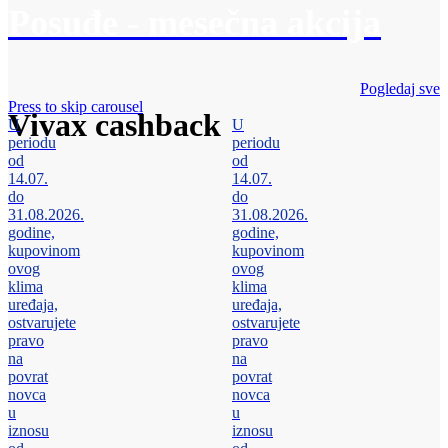
Posuđe - mesečna akcija
Pogledaj sve
Press to skip carousel
Vivax cashback
U
U
periodu
periodu
od
od
14.07.
14.07.
do
do
31.08.2026.
31.08.2026.
godine,
godine,
kupovinom
kupovinom
ovog
ovog
klima
klima
uređaja,
uređaja,
ostvarujete
ostvarujete
pravo
pravo
na
na
povrat
povrat
novca
novca
u
u
iznosu
iznosu