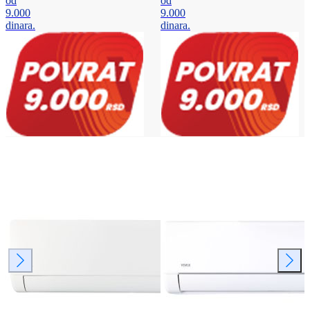
od
od
9.000
9.000
dinara.
dinara.