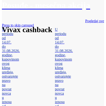
Posuđe - mesečna akcija
Pogledaj sve
Press to skip carousel
Vivax cashback
U
U
periodu
periodu
od
od
14.07.
14.07.
do
do
31.08.2026.
31.08.2026.
godine,
godine,
kupovinom
kupovinom
ovog
ovog
klima
klima
uređaja,
uređaja,
ostvarujete
ostvarujete
pravo
pravo
na
na
povrat
povrat
novca
novca
u
u
iznosu
iznosu