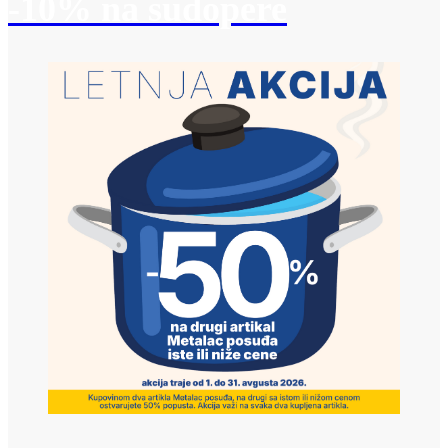
-10% na sudopere