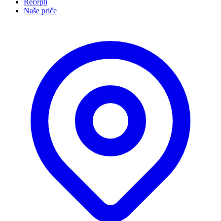
Recepti
Naše priče