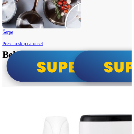
Šerpe
Press to skip carousel
Beko i Tesla super cene