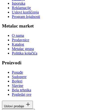
Isporuka
Reklamacije
Uslovi korišćenja
Program lojalnosti
Metalac market
O nama
Prodavnice
Katalog
Metalac grupa
Politika kolačića
Proizvodi
Posuđe
Sudopere
Bojleri
Slavine
Bela tehnika
Pogledaj sve
Uslovi prodaje