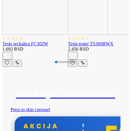
Tesla seckalica FC302W
Tesla toster TS300BWX
1.692 RSD
2.456 RSD
Kolekcija Cvetne radosti
Press to skip carousel