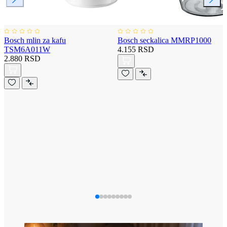
Bosch mlin za kafu
Bosch seckalica MMRP1000
TSM6A011W
4.155 RSD
2.880 RSD