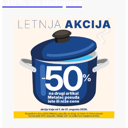
-10% na sudopere