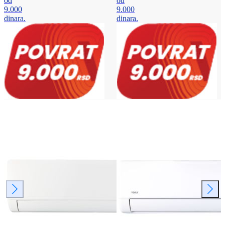
od
od
9.000
9.000
dinara.
dinara.