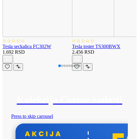
Tesla seckalica FC302W
Tesla toster TS300BWX
1.692 RSD
2.456 RSD
Kolekcija Cvetne radosti
Press to skip carousel