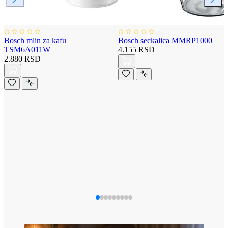
Bosch mlin za kafu
Bosch seckalica MMRP1000
TSM6A011W
4.155 RSD
2.880 RSD