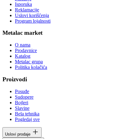
Isporuka
Reklamacije
Uslovi korišćenja
Program lojalnosti
Metalac market
O nama
Prodavnice
Katalog
Metalac grupa
Politika kolačića
Proizvodi
Posuđe
Sudopere
Bojleri
Slavine
Bela tehnika
Pogledaj sve
Uslovi prodaje