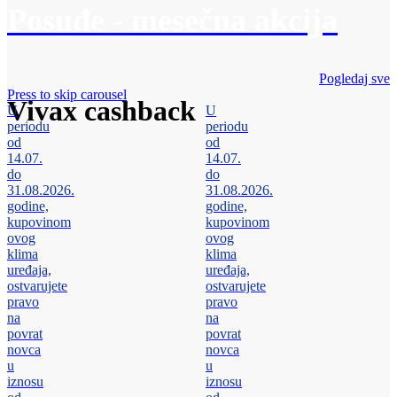
Posuđe - mesečna akcija
Pogledaj sve
Press to skip carousel
Vivax cashback
U
U
periodu
periodu
od
od
14.07.
14.07.
do
do
31.08.2026.
31.08.2026.
godine,
godine,
kupovinom
kupovinom
ovog
ovog
klima
klima
uređaja,
uređaja,
ostvarujete
ostvarujete
pravo
pravo
na
na
povrat
povrat
novca
novca
u
u
iznosu
iznosu