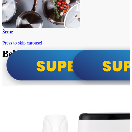
Šerpe
Press to skip carousel
Beko i Tesla super cene