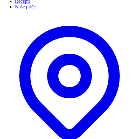
Recepti
Naše priče