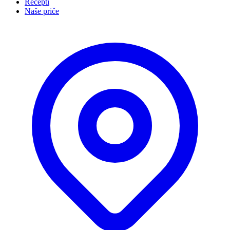
Recepti
Naše priče