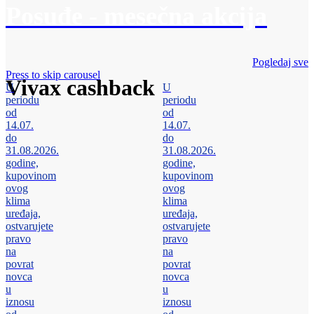
Posuđe - mesečna akcija
Pogledaj sve
Press to skip carousel
Vivax cashback
U
U
periodu
periodu
od
od
14.07.
14.07.
do
do
31.08.2026.
31.08.2026.
godine,
godine,
kupovinom
kupovinom
ovog
ovog
klima
klima
uređaja,
uređaja,
ostvarujete
ostvarujete
pravo
pravo
na
na
povrat
povrat
novca
novca
u
u
iznosu
iznosu