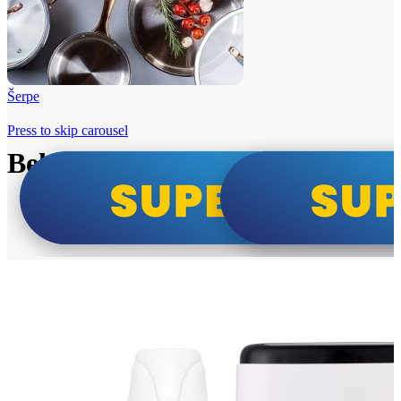
Šerpe
Press to skip carousel
Beko i Tesla super cene