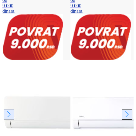
od
od
9.000
9.000
dinara.
dinara.