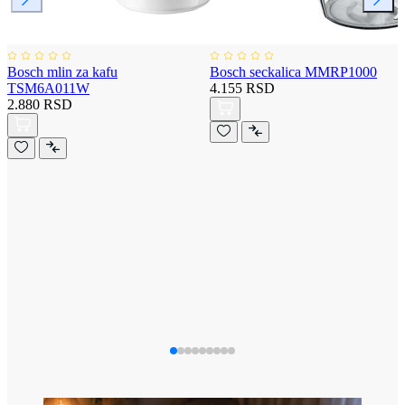
Bosch mlin za kafu
Bosch seckalica MMRP1000
TSM6A011W
4.155 RSD
2.880 RSD