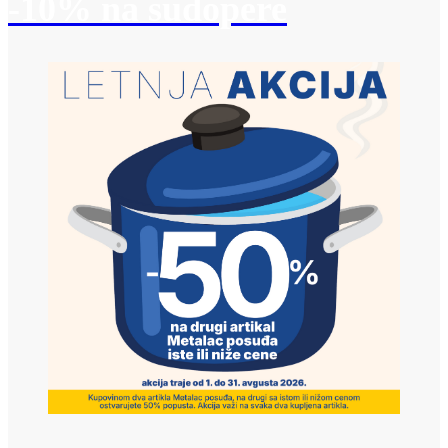
-10% na sudopere