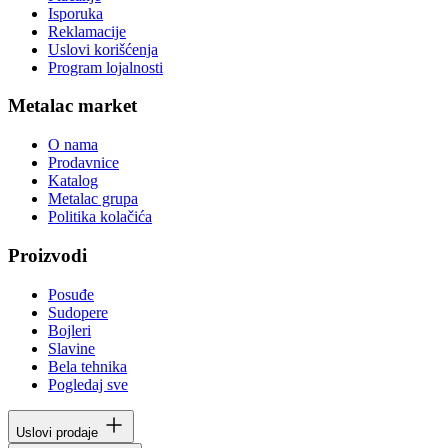
Isporuka
Reklamacije
Uslovi korišćenja
Program lojalnosti
Metalac market
O nama
Prodavnice
Katalog
Metalac grupa
Politika kolačića
Proizvodi
Posuđe
Sudopere
Bojleri
Slavine
Bela tehnika
Pogledaj sve
Uslovi prodaje