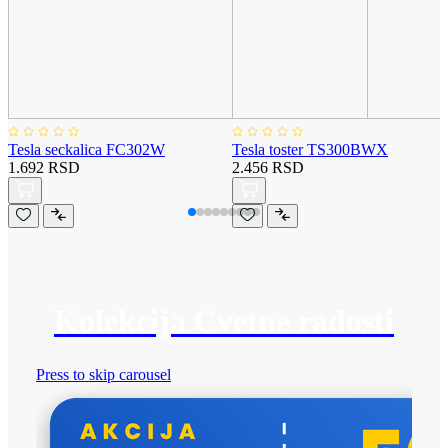
Tesla seckalica FC302W
Tesla toster TS300BWX
1.692 RSD
2.456 RSD
Kolekcija Cvetne radosti
Press to skip carousel