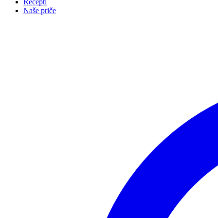
Recepti
Naše priče