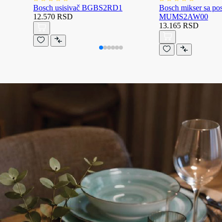
Bosch usisivač BGBS2RD1
Bosch mikser sa p
12.570 RSD
MUMS2AW00
13.165 RSD