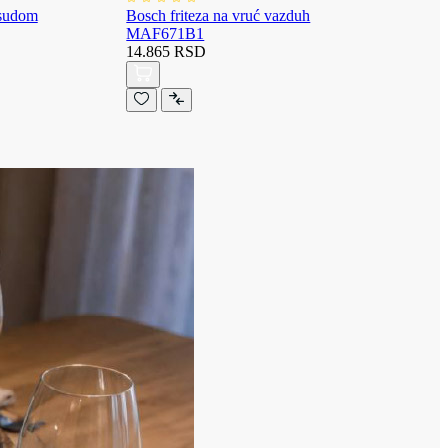
osudom
Bosch friteza na vruć vazduh
MAF671B1
14.865 RSD