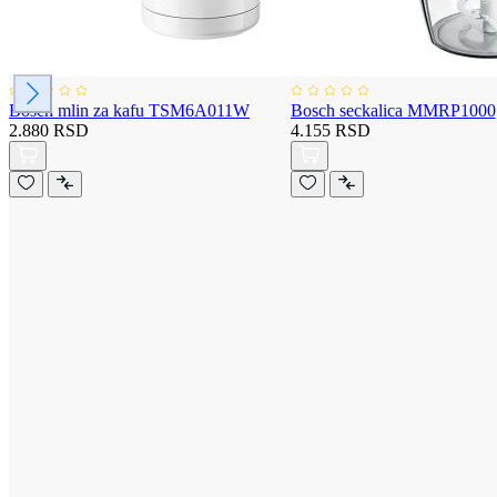
Bosch mlin za kafu TSM6A011W
Bosch seckalica MMRP1000
2.880 RSD
4.155 RSD