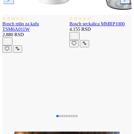
Bosch mlin za kafu
Bosch seckalica MMRP1000
TSM6A011W
4.155 RSD
2.880 RSD