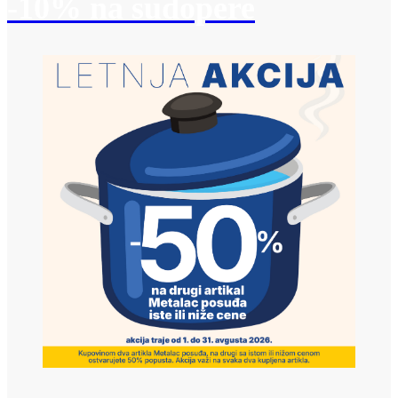
-10% na sudopere