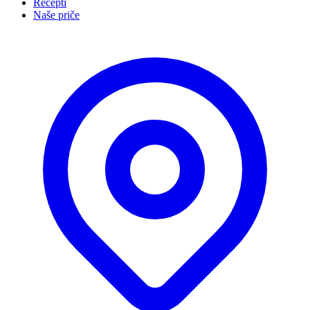
Recepti
Naše priče