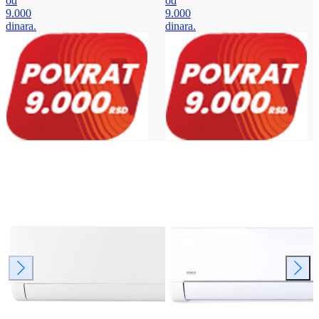
od
od
9.000
9.000
dinara.
dinara.