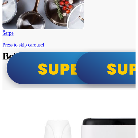
Šerpe
Press to skip carousel
Beko i Tesla super cene