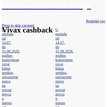
Posuđe - mesečna akcija
Pogledaj sve
Press to skip carousel
Vivax cashback
U
U
periodu
periodu
od
od
14.07.
14.07.
do
do
31.08.2026.
31.08.2026.
godine,
godine,
kupovinom
kupovinom
ovog
ovog
klima
klima
uređaja,
uređaja,
ostvarujete
ostvarujete
pravo
pravo
na
na
povrat
povrat
novca
novca
u
u
iznosu
iznosu