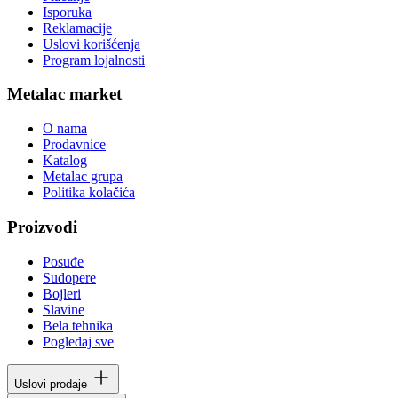
Isporuka
Reklamacije
Uslovi korišćenja
Program lojalnosti
Metalac market
O nama
Prodavnice
Katalog
Metalac grupa
Politika kolačića
Proizvodi
Posuđe
Sudopere
Bojleri
Slavine
Bela tehnika
Pogledaj sve
Uslovi prodaje