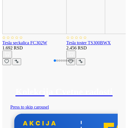
Tesla seckalica FC302W
Tesla toster TS300BWX
1.692 RSD
2.456 RSD
Kolekcija Cvetne radosti
Press to skip carousel