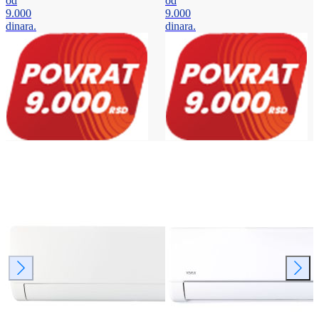
od
od
9.000
9.000
dinara.
dinara.