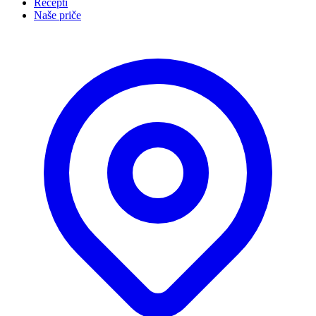
Recepti
Naše priče