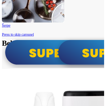
Šerpe
Press to skip carousel
Beko i Tesla super cene