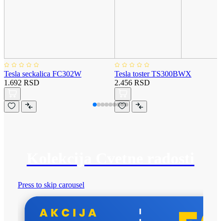
Tesla seckalica FC302W
Tesla toster TS300BWX
1.692 RSD
2.456 RSD
Kolekcija Cvetne radosti
Press to skip carousel