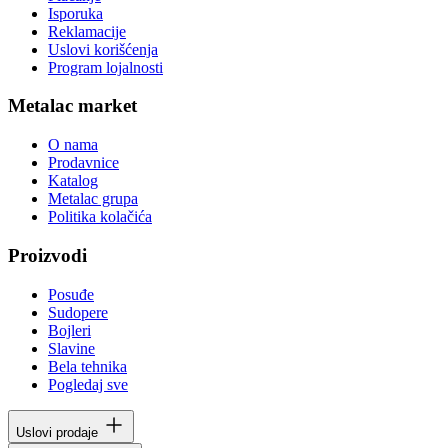
Isporuka
Reklamacije
Uslovi korišćenja
Program lojalnosti
Metalac market
O nama
Prodavnice
Katalog
Metalac grupa
Politika kolačića
Proizvodi
Posuđe
Sudopere
Bojleri
Slavine
Bela tehnika
Pogledaj sve
Uslovi prodaje