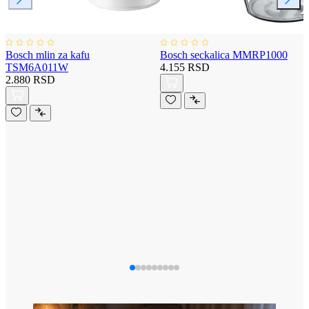
Bosch mlin za kafu
Bosch seckalica MMRP1000
TSM6A011W
4.155 RSD
2.880 RSD