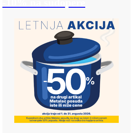
-10% na sudopere