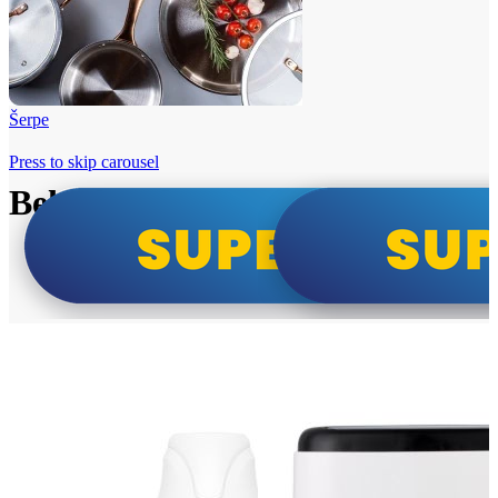
Šerpe
Press to skip carousel
Beko i Tesla super cene