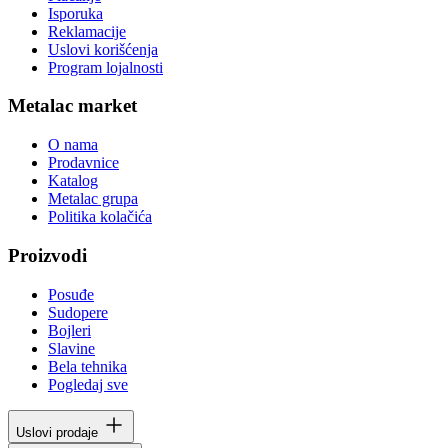
Isporuka
Reklamacije
Uslovi korišćenja
Program lojalnosti
Metalac market
O nama
Prodavnice
Katalog
Metalac grupa
Politika kolačića
Proizvodi
Posuđe
Sudopere
Bojleri
Slavine
Bela tehnika
Pogledaj sve
Uslovi prodaje