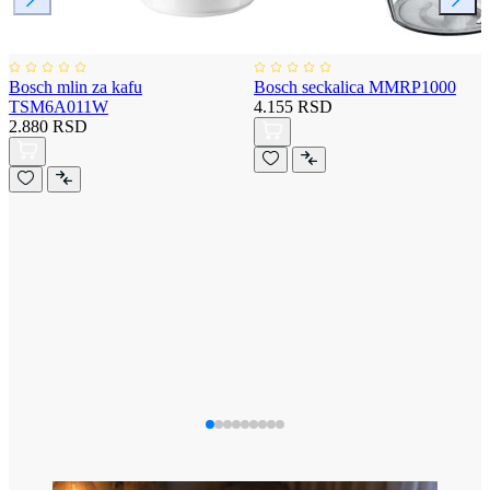
Bosch mlin za kafu
Bosch seckalica MMRP1000
TSM6A011W
4.155 RSD
2.880 RSD