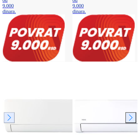
od
od
9.000
9.000
dinara.
dinara.