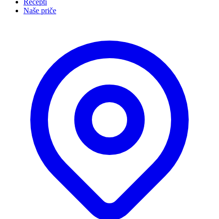
Recepti
Naše priče