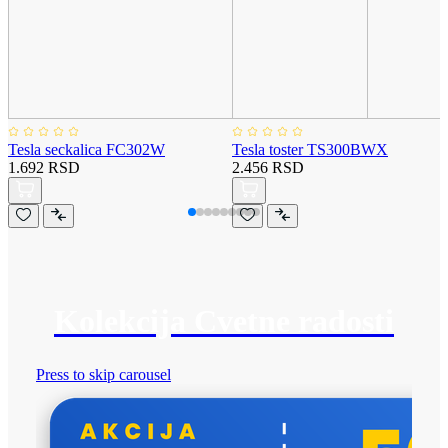
Tesla seckalica FC302W
Tesla toster TS300BWX
1.692 RSD
2.456 RSD
Kolekcija Cvetne radosti
Press to skip carousel