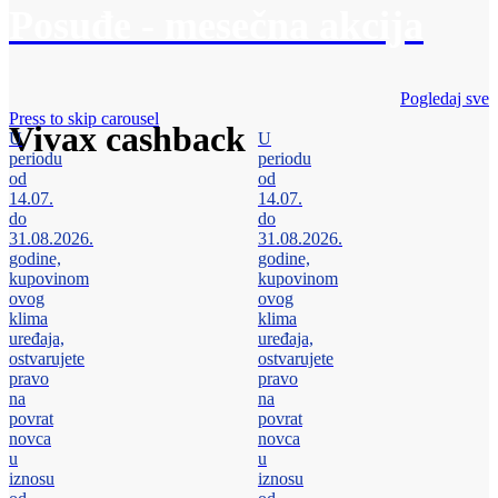
Posuđe - mesečna akcija
Pogledaj sve
Press to skip carousel
Vivax cashback
U
U
periodu
periodu
od
od
14.07.
14.07.
do
do
31.08.2026.
31.08.2026.
godine,
godine,
kupovinom
kupovinom
ovog
ovog
klima
klima
uređaja,
uređaja,
ostvarujete
ostvarujete
pravo
pravo
na
na
povrat
povrat
novca
novca
u
u
iznosu
iznosu