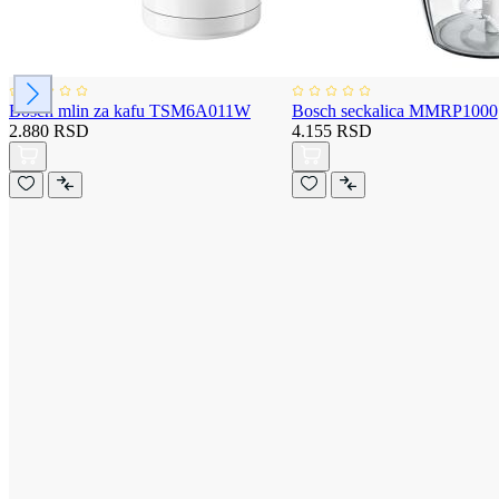
Bosch mlin za kafu TSM6A011W
Bosch seckalica MMRP1000
2.880 RSD
4.155 RSD