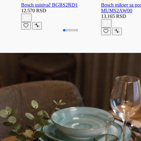
Bosch usisivač BGBS2RD1
Bosch mikser sa p
12.570 RSD
MUMS2AW00
13.165 RSD