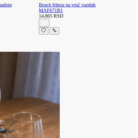
osudom
Bosch friteza na vruć vazduh
MAF671B1
14.865 RSD