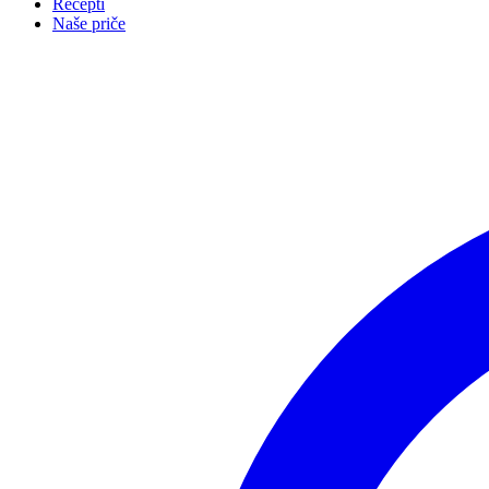
Recepti
Naše priče