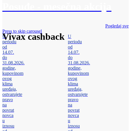
Posuđe - mesečna akcija
Pogledaj sve
Press to skip carousel
Vivax cashback
U
U
periodu
periodu
od
od
14.07.
14.07.
do
do
31.08.2026.
31.08.2026.
godine,
godine,
kupovinom
kupovinom
ovog
ovog
klima
klima
uređaja,
uređaja,
ostvarujete
ostvarujete
pravo
pravo
na
na
povrat
povrat
novca
novca
u
u
iznosu
iznosu