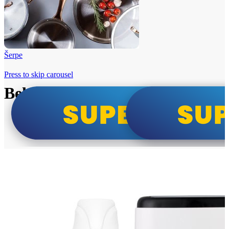
Šerpe
Press to skip carousel
Beko i Tesla super cene