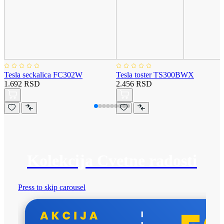
Tesla seckalica FC302W
Tesla toster TS300BWX
1.692 RSD
2.456 RSD
Kolekcija Cvetne radosti
Press to skip carousel