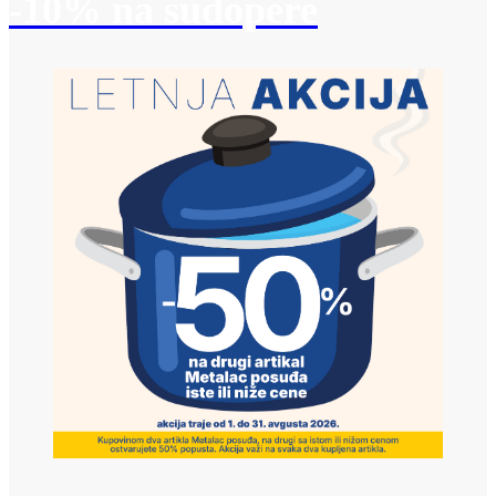
-10% na sudopere