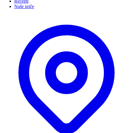
Recepti
Naše priče