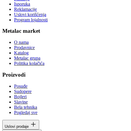
Isporuka
Reklamacije
Uslovi korišćenja
Program lojalnosti
Metalac market
O nama
Prodavnice
Katalog
Metalac grupa
Politika kolačića
Proizvodi
Posuđe
Sudopere
Bojleri
Slavine
Bela tehnika
Pogledaj sve
Uslovi prodaje