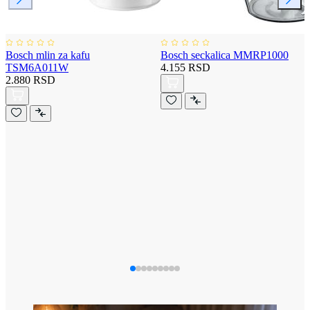
Bosch mlin za kafu
Bosch seckalica MMRP1000
TSM6A011W
4.155 RSD
2.880 RSD