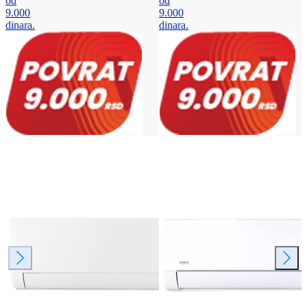
od
od
9.000
9.000
dinara.
dinara.