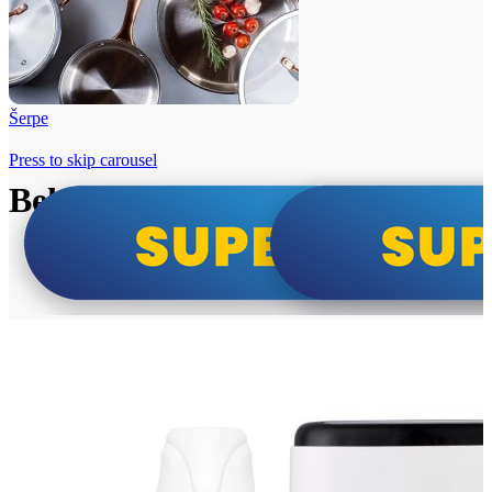
Šerpe
Press to skip carousel
Beko i Tesla super cene