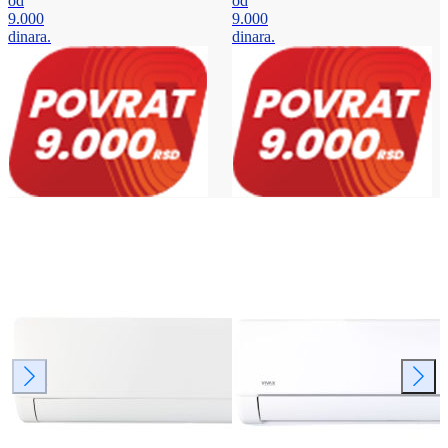
od
od
9.000
9.000
dinara.
dinara.