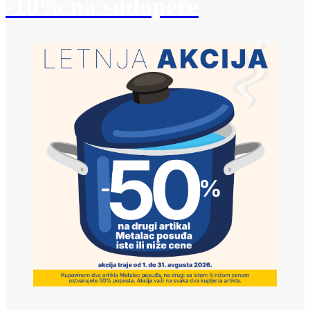
-10% na sudopere