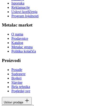
Isporuka
Reklamacije
Uslovi korišćenja
Program lojalnosti
Metalac market
O nama
Prodavnice
Katalog
Metalac grupa
Politika kolačića
Proizvodi
Posuđe
Sudopere
Bojleri
Slavine
Bela tehnika
Pogledaj sve
Uslovi prodaje