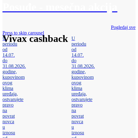
Posuđe - mesečna akcija
Pogledaj sve
Press to skip carousel
Vivax cashback
U
U
periodu
periodu
od
od
14.07.
14.07.
do
do
31.08.2026.
31.08.2026.
godine,
godine,
kupovinom
kupovinom
ovog
ovog
klima
klima
uređaja,
uređaja,
ostvarujete
ostvarujete
pravo
pravo
na
na
povrat
povrat
novca
novca
u
u
iznosu
iznosu