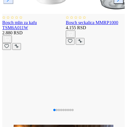
Bosch mlin za kafu
Bosch seckalica MMRP1000
TSM6A011W
4.155 RSD
2.880 RSD