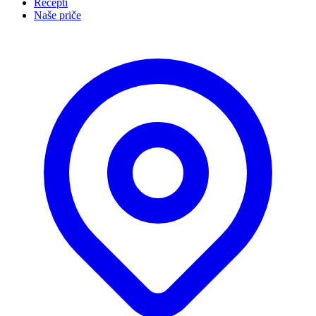
Recepti
Naše priče