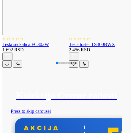
Tesla seckalica FC302W
Tesla toster TS300BWX
1.692 RSD
2.456 RSD
Kolekcija Cvetne radosti
Press to skip carousel