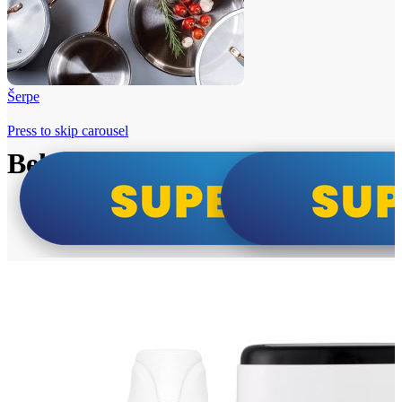
Šerpe
Press to skip carousel
Beko i Tesla super cene