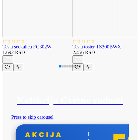
Tesla seckalica FC302W
Tesla toster TS300BWX
1.692 RSD
2.456 RSD
Kolekcija Cvetne radosti
Press to skip carousel