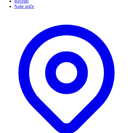
Recepti
Naše priče