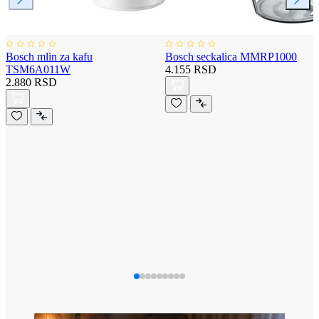
Bosch mlin za kafu
Bosch seckalica MMRP1000
TSM6A011W
4.155 RSD
2.880 RSD