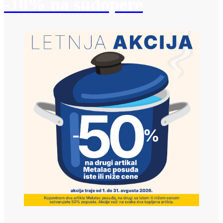
-10% na sudopere