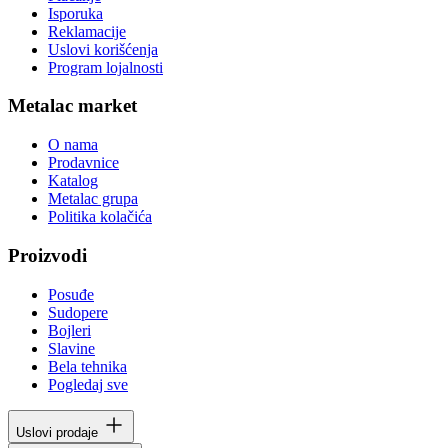
Isporuka
Reklamacije
Uslovi korišćenja
Program lojalnosti
Metalac market
O nama
Prodavnice
Katalog
Metalac grupa
Politika kolačića
Proizvodi
Posuđe
Sudopere
Bojleri
Slavine
Bela tehnika
Pogledaj sve
Uslovi prodaje