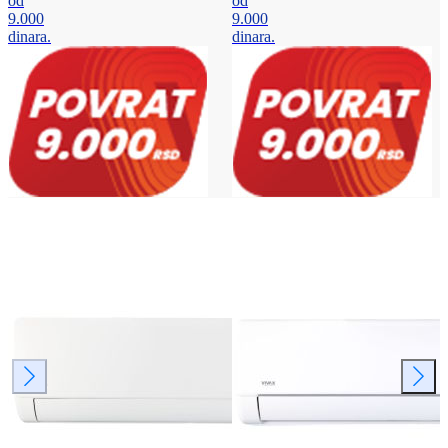
od
od
9.000
9.000
dinara.
dinara.