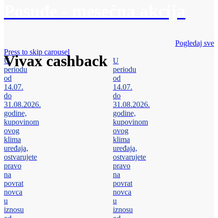
Posuđe - mesečna akcija
Pogledaj sve
Press to skip carousel
Vivax cashback
U
U
periodu
periodu
od
od
14.07.
14.07.
do
do
31.08.2026.
31.08.2026.
godine,
godine,
kupovinom
kupovinom
ovog
ovog
klima
klima
uređaja,
uređaja,
ostvarujete
ostvarujete
pravo
pravo
na
na
povrat
povrat
novca
novca
u
u
iznosu
iznosu