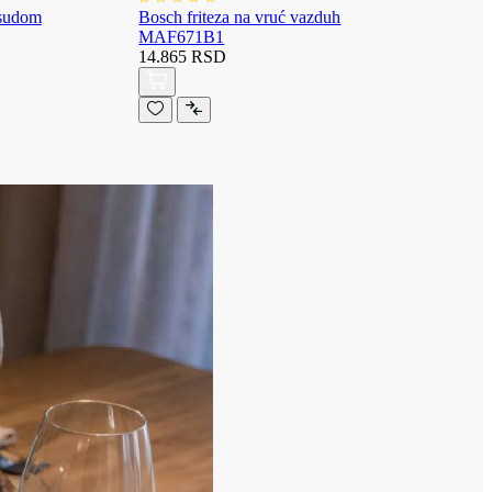
osudom
Bosch friteza na vruć vazduh
MAF671B1
14.865 RSD