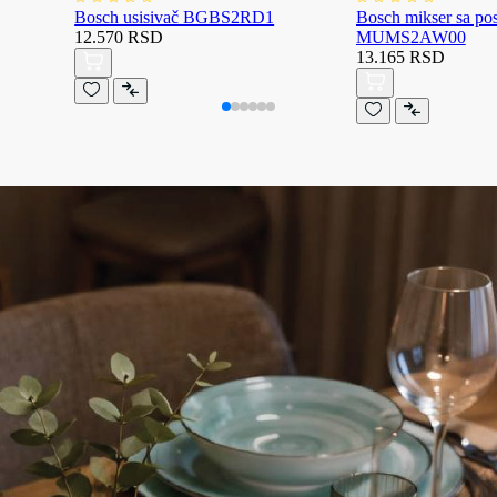
Bosch usisivač BGBS2RD1
Bosch mikser sa p
12.570 RSD
MUMS2AW00
13.165 RSD