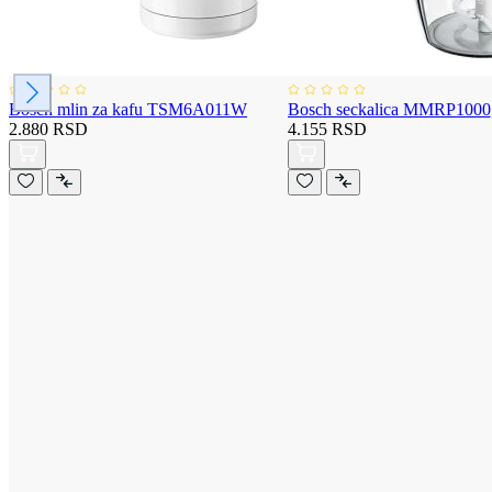
Bosch mlin za kafu TSM6A011W
Bosch seckalica MMRP1000
2.880 RSD
4.155 RSD