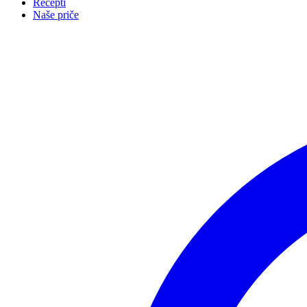
Recepti
Naše priče