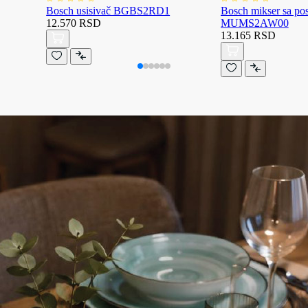
Bosch usisivač BGBS2RD1
Bosch mikser sa p
12.570 RSD
MUMS2AW00
13.165 RSD