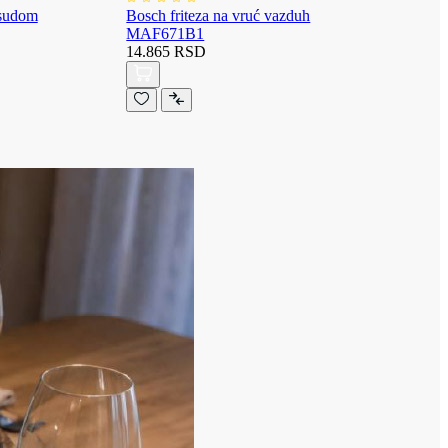
osudom
Bosch friteza na vruć vazduh
MAF671B1
14.865 RSD