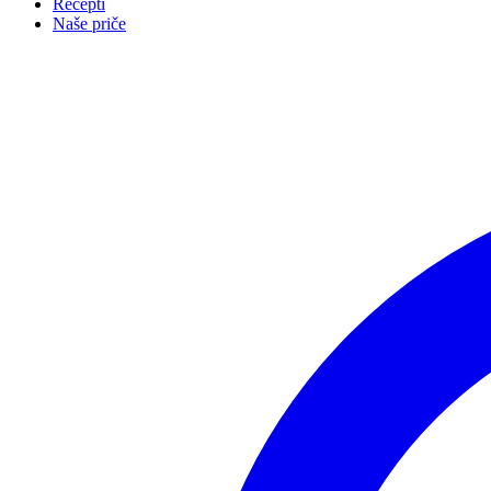
Recepti
Naše priče