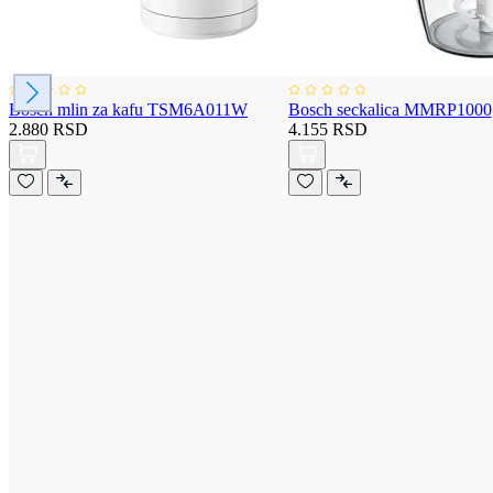
Bosch mlin za kafu TSM6A011W
Bosch seckalica MMRP1000
2.880 RSD
4.155 RSD