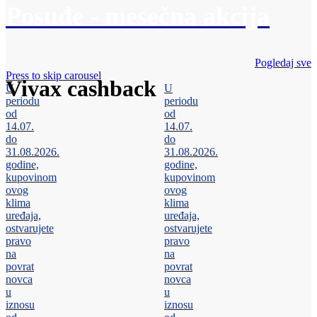
Posuđe - mesečna akcija
Pogledaj sve
Press to skip carousel
Vivax cashback
U
U
periodu
periodu
od
od
14.07.
14.07.
do
do
31.08.2026.
31.08.2026.
godine,
godine,
kupovinom
kupovinom
ovog
ovog
klima
klima
uređaja,
uređaja,
ostvarujete
ostvarujete
pravo
pravo
na
na
povrat
povrat
novca
novca
u
u
iznosu
iznosu