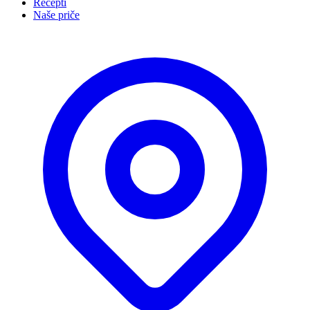
Recepti
Naše priče