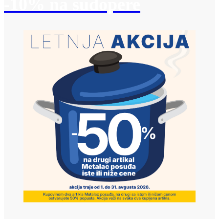
-10% na sudopere