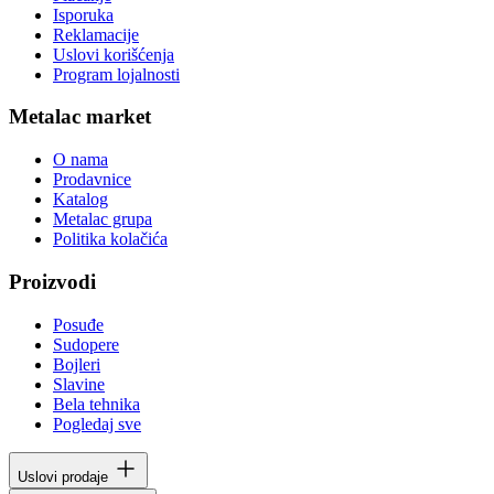
Isporuka
Reklamacije
Uslovi korišćenja
Program lojalnosti
Metalac market
O nama
Prodavnice
Katalog
Metalac grupa
Politika kolačića
Proizvodi
Posuđe
Sudopere
Bojleri
Slavine
Bela tehnika
Pogledaj sve
Uslovi prodaje