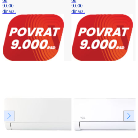
od
od
9.000
9.000
dinara.
dinara.