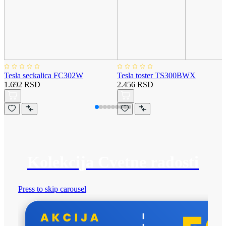
Tesla seckalica FC302W
Tesla toster TS300BWX
1.692 RSD
2.456 RSD
Kolekcija Cvetne radosti
Press to skip carousel