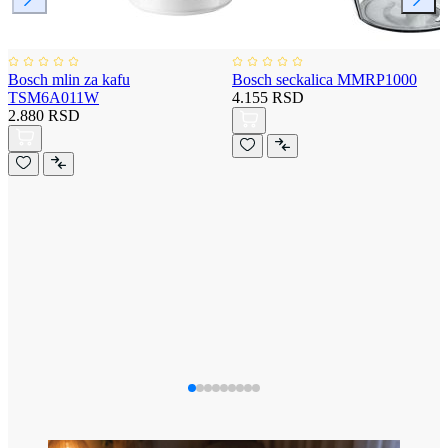
Bosch mlin za kafu
Bosch seckalica MMRP1000
TSM6A011W
4.155 RSD
2.880 RSD