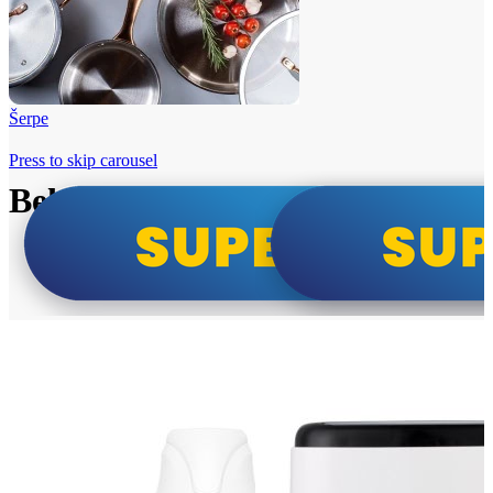
Šerpe
Press to skip carousel
Beko i Tesla super cene