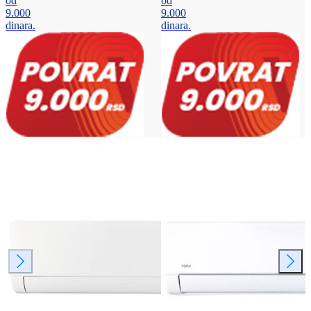
od
od
9.000
9.000
dinara.
dinara.