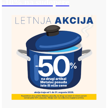
-10% na sudopere