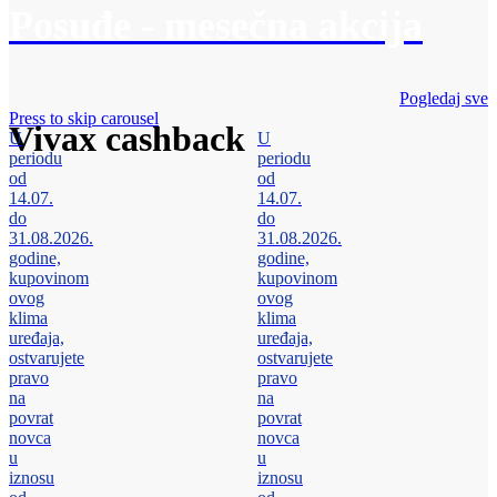
Posuđe - mesečna akcija
Pogledaj sve
Press to skip carousel
Vivax cashback
U
U
periodu
periodu
od
od
14.07.
14.07.
do
do
31.08.2026.
31.08.2026.
godine,
godine,
kupovinom
kupovinom
ovog
ovog
klima
klima
uređaja,
uređaja,
ostvarujete
ostvarujete
pravo
pravo
na
na
povrat
povrat
novca
novca
u
u
iznosu
iznosu