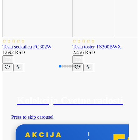
Tesla seckalica FC302W
Tesla toster TS300BWX
1.692 RSD
2.456 RSD
Kolekcija Cvetne radosti
Press to skip carousel