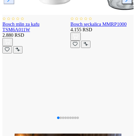
Bosch mlin za kafu
Bosch seckalica MMRP1000
TSM6A011W
4.155 RSD
2.880 RSD