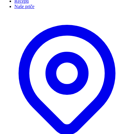
Recepti
Naše priče