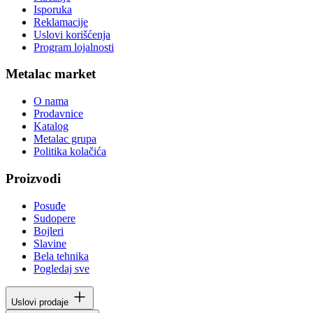
Isporuka
Reklamacije
Uslovi korišćenja
Program lojalnosti
Metalac market
O nama
Prodavnice
Katalog
Metalac grupa
Politika kolačića
Proizvodi
Posuđe
Sudopere
Bojleri
Slavine
Bela tehnika
Pogledaj sve
Uslovi prodaje