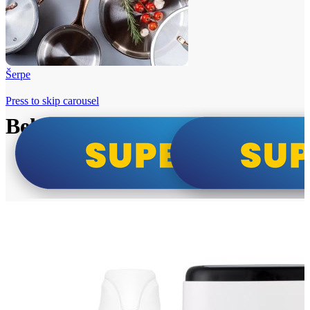
Šerpe
Press to skip carousel
Beko i Tesla super cene