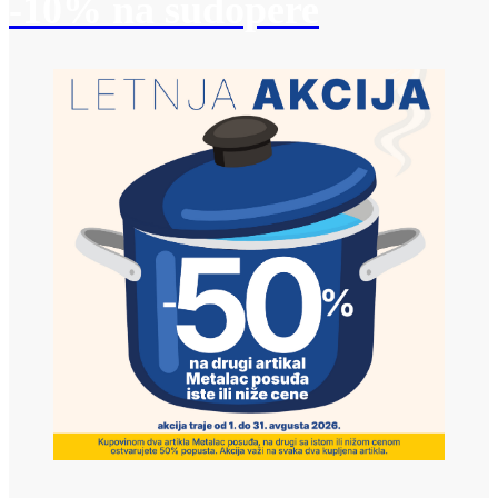
-10% na sudopere