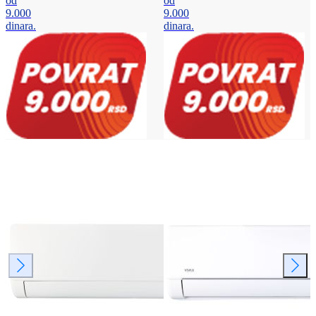
od
od
9.000
9.000
dinara.
dinara.