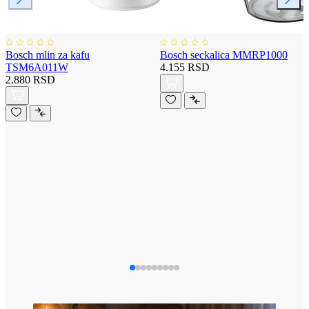
Bosch mlin za kafu
Bosch seckalica MMRP1000
TSM6A011W
4.155 RSD
2.880 RSD