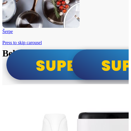
Šerpe
Press to skip carousel
Beko i Tesla super cene