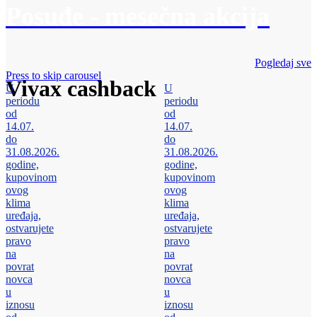
Posuđe - mesečna akcija
Pogledaj sve
Press to skip carousel
Vivax cashback
U
U
periodu
periodu
od
od
14.07.
14.07.
do
do
31.08.2026.
31.08.2026.
godine,
godine,
kupovinom
kupovinom
ovog
ovog
klima
klima
uređaja,
uređaja,
ostvarujete
ostvarujete
pravo
pravo
na
na
povrat
povrat
novca
novca
u
u
iznosu
iznosu