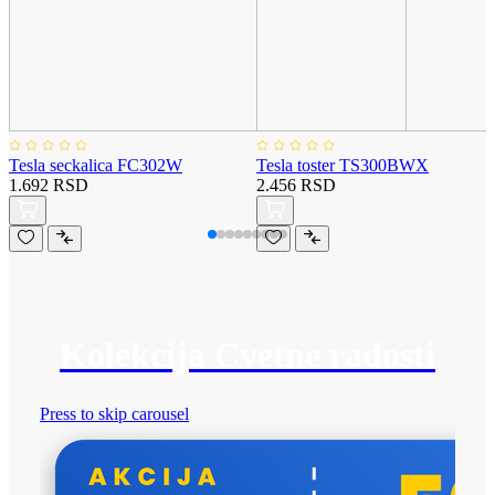
Tesla seckalica FC302W
Tesla toster TS300BWX
1.692 RSD
2.456 RSD
Kolekcija Cvetne radosti
Press to skip carousel