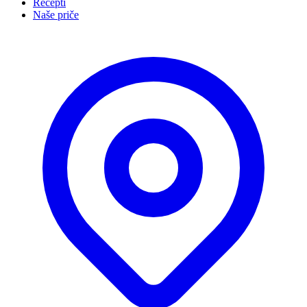
Recepti
Naše priče