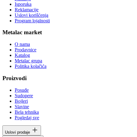
Isporuka
Reklamacije
Uslovi korišćenja
Program lojalnosti
Metalac market
O nama
Prodavnice
Katalog
Metalac grupa
Politika kolačića
Proizvodi
Posuđe
Sudopere
Bojleri
Slavine
Bela tehnika
Pogledaj sve
Uslovi prodaje