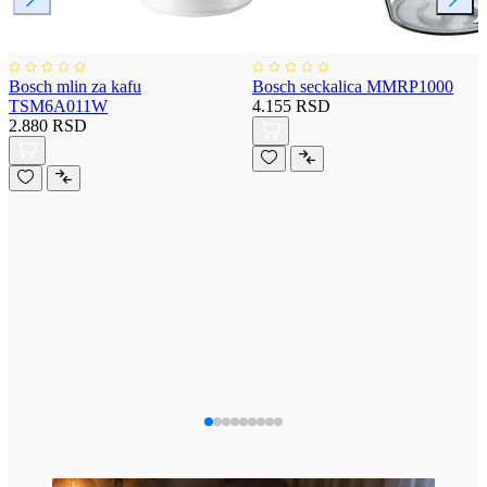
Bosch mlin za kafu
Bosch seckalica MMRP1000
TSM6A011W
4.155 RSD
2.880 RSD