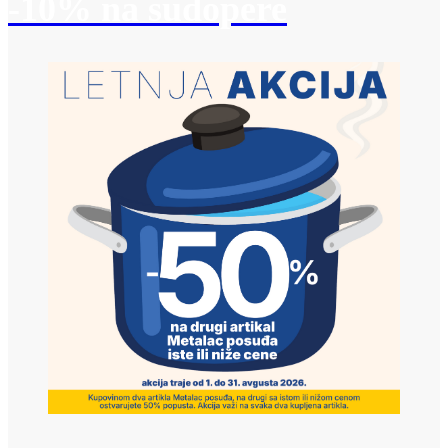
-10% na sudopere