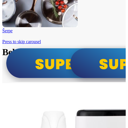
Šerpe
Press to skip carousel
Beko i Tesla super cene