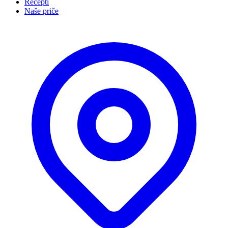
Recepti
Naše priče