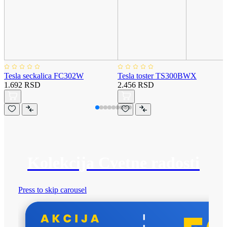
Tesla seckalica FC302W
Tesla toster TS300BWX
1.692 RSD
2.456 RSD
Kolekcija Cvetne radosti
Press to skip carousel