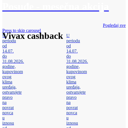
Posuđe - mesečna akcija
Pogledaj sve
Press to skip carousel
Vivax cashback
U
U
periodu
periodu
od
od
14.07.
14.07.
do
do
31.08.2026.
31.08.2026.
godine,
godine,
kupovinom
kupovinom
ovog
ovog
klima
klima
uređaja,
uređaja,
ostvarujete
ostvarujete
pravo
pravo
na
na
povrat
povrat
novca
novca
u
u
iznosu
iznosu