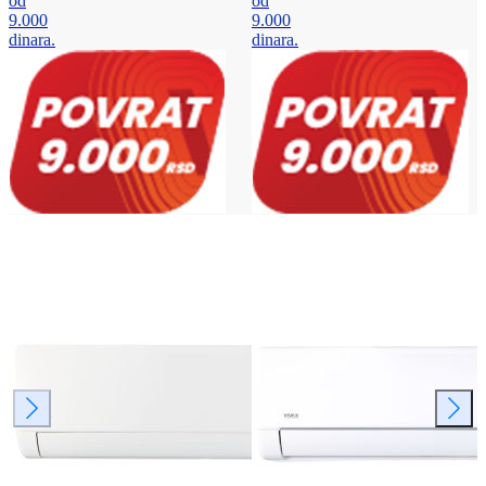
od
od
9.000
9.000
dinara.
dinara.