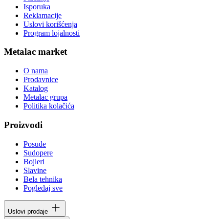
Isporuka
Reklamacije
Uslovi korišćenja
Program lojalnosti
Metalac market
O nama
Prodavnice
Katalog
Metalac grupa
Politika kolačića
Proizvodi
Posuđe
Sudopere
Bojleri
Slavine
Bela tehnika
Pogledaj sve
Uslovi prodaje