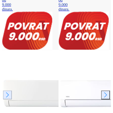
od
od
9.000
9.000
dinara.
dinara.