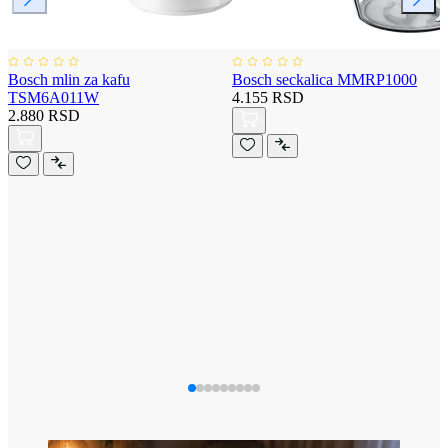
Bosch mlin za kafu
Bosch seckalica MMRP1000
TSM6A011W
4.155 RSD
2.880 RSD