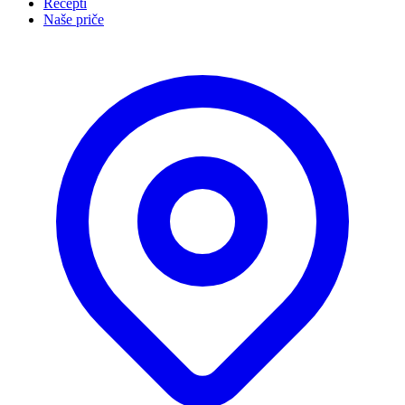
Recepti
Naše priče