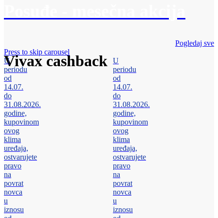
Posuđe - mesečna akcija
Pogledaj sve
Press to skip carousel
Vivax cashback
U
U
periodu
periodu
od
od
14.07.
14.07.
do
do
31.08.2026.
31.08.2026.
godine,
godine,
kupovinom
kupovinom
ovog
ovog
klima
klima
uređaja,
uređaja,
ostvarujete
ostvarujete
pravo
pravo
na
na
povrat
povrat
novca
novca
u
u
iznosu
iznosu