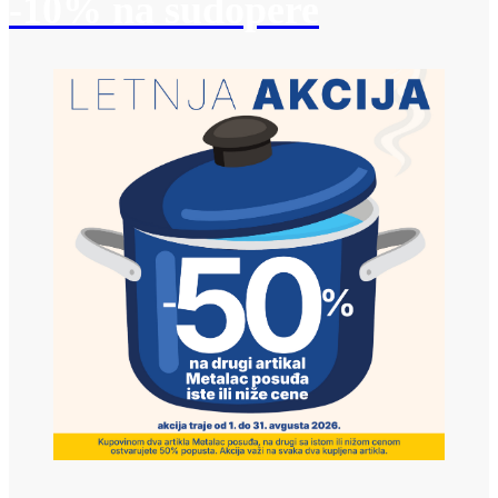
-10% na sudopere