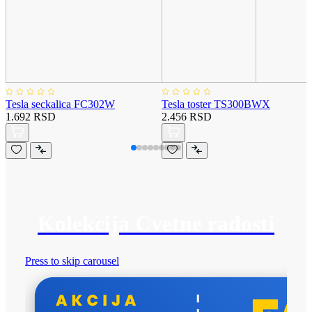
Tesla seckalica FC302W
Tesla toster TS300BWX
1.692 RSD
2.456 RSD
Kolekcija Cvetne radosti
Press to skip carousel