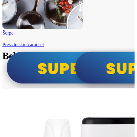
Šerpe
Press to skip carousel
Beko i Tesla super cene