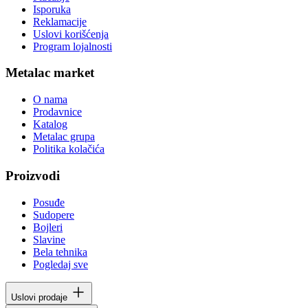
Isporuka
Reklamacije
Uslovi korišćenja
Program lojalnosti
Metalac market
O nama
Prodavnice
Katalog
Metalac grupa
Politika kolačića
Proizvodi
Posuđe
Sudopere
Bojleri
Slavine
Bela tehnika
Pogledaj sve
Uslovi prodaje