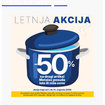
-10% na sudopere