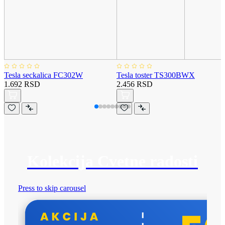
Tesla seckalica FC302W
Tesla toster TS300BWX
1.692 RSD
2.456 RSD
Kolekcija Cvetne radosti
Press to skip carousel