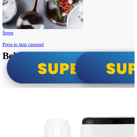
Šerpe
Press to skip carousel
Beko i Tesla super cene