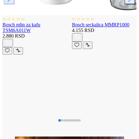
Bosch mlin za kafu
Bosch seckalica MMRP1000
TSM6A011W
4.155 RSD
2.880 RSD