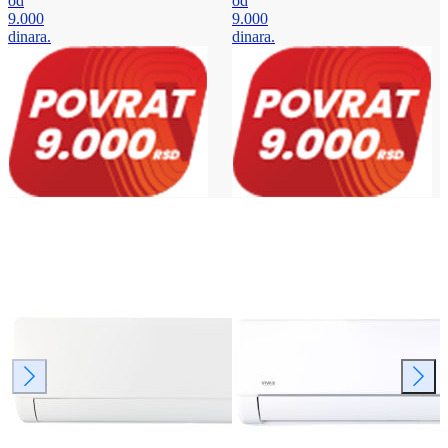
od
od
9.000
9.000
dinara.
dinara.