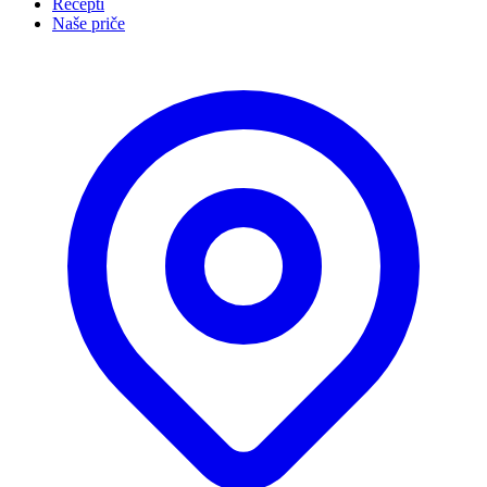
Recepti
Naše priče