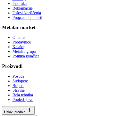
Isporuka
Reklamacije
Uslovi korišćenja
Program lojalnosti
Metalac market
O nama
Prodavnice
Katalog
Metalac grupa
Politika kolačića
Proizvodi
Posuđe
Sudopere
Bojleri
Slavine
Bela tehnika
Pogledaj sve
Uslovi prodaje