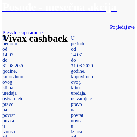
Posuđe - mesečna akcija
Pogledaj sve
Press to skip carousel
Vivax cashback
U
U
periodu
periodu
od
od
14.07.
14.07.
do
do
31.08.2026.
31.08.2026.
godine,
godine,
kupovinom
kupovinom
ovog
ovog
klima
klima
uređaja,
uređaja,
ostvarujete
ostvarujete
pravo
pravo
na
na
povrat
povrat
novca
novca
u
u
iznosu
iznosu