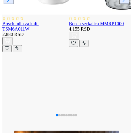
Bosch mlin za kafu
Bosch seckalica MMRP1000
TSM6A011W
4.155 RSD
2.880 RSD