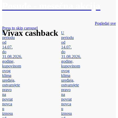
Posuđe - mesečna akcija
Pogledaj sve
Press to skip carousel
Vivax cashback
U
U
periodu
periodu
od
od
14.07.
14.07.
do
do
31.08.2026.
31.08.2026.
godine,
godine,
kupovinom
kupovinom
ovog
ovog
klima
klima
uređaja,
uređaja,
ostvarujete
ostvarujete
pravo
pravo
na
na
povrat
povrat
novca
novca
u
u
iznosu
iznosu