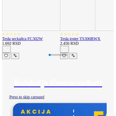
Tesla seckalica FC302W
Tesla toster TS300BWX
1.692 RSD
2.456 RSD
Kolekcija Cvetne radosti
Press to skip carousel