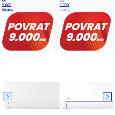
od
od
9.000
9.000
dinara.
dinara.