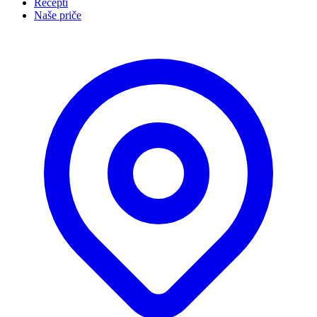
Recepti
Naše priče