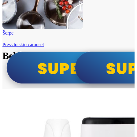
Šerpe
Press to skip carousel
Beko i Tesla super cene