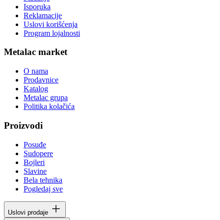
Isporuka
Reklamacije
Uslovi korišćenja
Program lojalnosti
Metalac market
O nama
Prodavnice
Katalog
Metalac grupa
Politika kolačića
Proizvodi
Posuđe
Sudopere
Bojleri
Slavine
Bela tehnika
Pogledaj sve
Uslovi prodaje