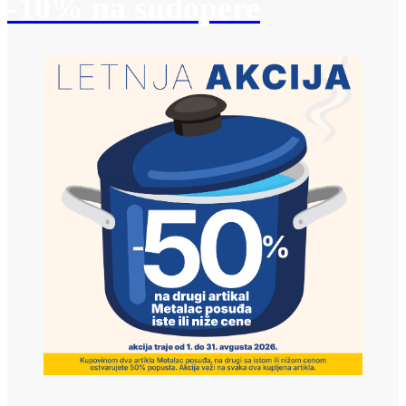
-10% na sudopere