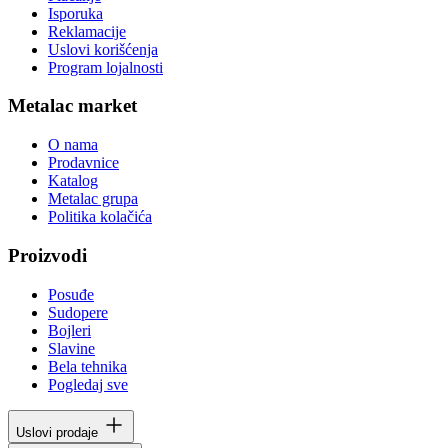
Isporuka
Reklamacije
Uslovi korišćenja
Program lojalnosti
Metalac market
O nama
Prodavnice
Katalog
Metalac grupa
Politika kolačića
Proizvodi
Posuđe
Sudopere
Bojleri
Slavine
Bela tehnika
Pogledaj sve
Uslovi prodaje