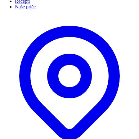
Recepti
Naše priče