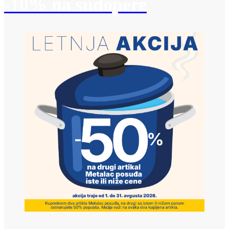
-10% na sudopere