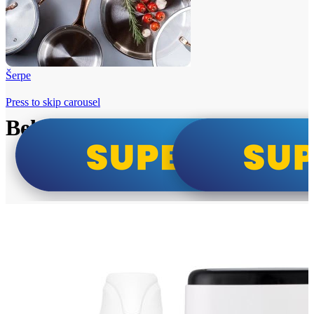
Šerpe
Press to skip carousel
Beko i Tesla super cene