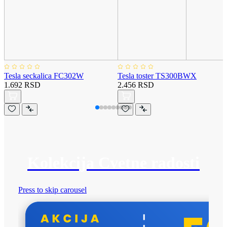
Tesla seckalica FC302W
Tesla toster TS300BWX
1.692 RSD
2.456 RSD
Kolekcija Cvetne radosti
Press to skip carousel