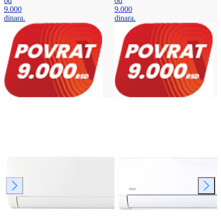
od
od
9.000
9.000
dinara.
dinara.