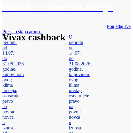
Posuđe - mesečna akcija
Pogledaj sve
Press to skip carousel
Vivax cashback
U
U
periodu
periodu
od
od
14.07.
14.07.
do
do
31.08.2026.
31.08.2026.
godine,
godine,
kupovinom
kupovinom
ovog
ovog
klima
klima
uređaja,
uređaja,
ostvarujete
ostvarujete
pravo
pravo
na
na
povrat
povrat
novca
novca
u
u
iznosu
iznosu