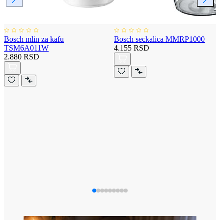
Bosch mlin za kafu
Bosch seckalica MMRP1000
TSM6A011W
4.155 RSD
2.880 RSD