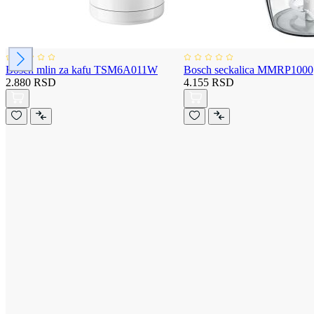
Bosch mlin za kafu TSM6A011W
Bosch seckalica MMRP1000
2.880 RSD
4.155 RSD