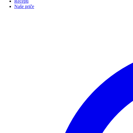
Recepti
Naše priče