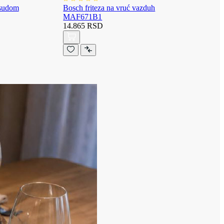
osudom
Bosch friteza na vruć vazduh
MAF671B1
14.865 RSD