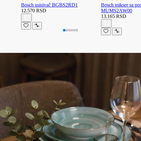
Bosch usisivač BGBS2RD1
Bosch mikser sa p
12.570 RSD
MUMS2AW00
13.165 RSD