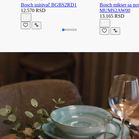
Bosch usisivač BGBS2RD1
Bosch mikser sa p
12.570 RSD
MUMS2AW00
13.165 RSD