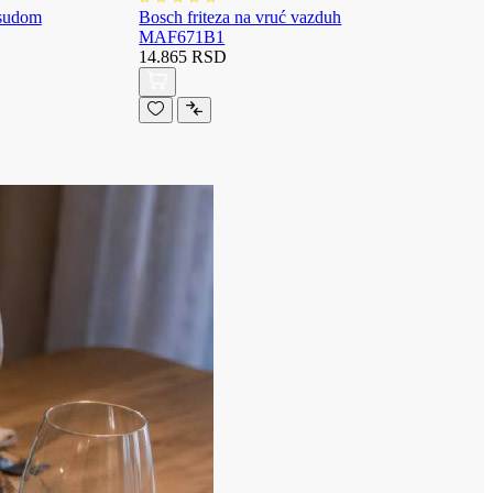
osudom
Bosch friteza na vruć vazduh
MAF671B1
14.865 RSD