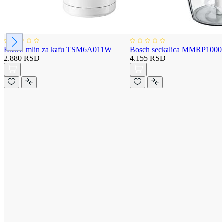
Bosch mlin za kafu TSM6A011W
Bosch seckalica MMRP1000
2.880 RSD
4.155 RSD