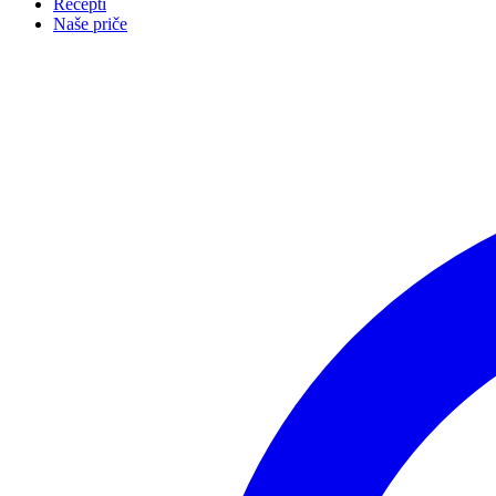
Recepti
Naše priče