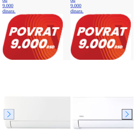
od
od
9.000
9.000
dinara.
dinara.