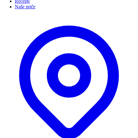
Recepti
Naše priče