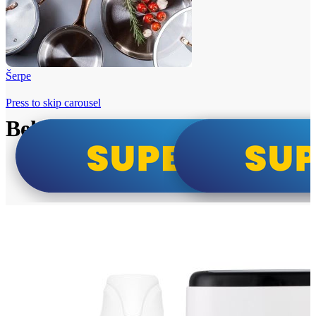
Šerpe
Press to skip carousel
Beko i Tesla super cene