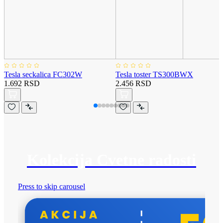
Tesla seckalica FC302W
Tesla toster TS300BWX
1.692 RSD
2.456 RSD
Kolekcija Cvetne radosti
Press to skip carousel