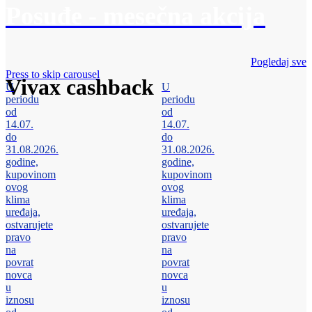
Posuđe - mesečna akcija
Pogledaj sve
Press to skip carousel
Vivax cashback
U
U
periodu
periodu
od
od
14.07.
14.07.
do
do
31.08.2026.
31.08.2026.
godine,
godine,
kupovinom
kupovinom
ovog
ovog
klima
klima
uređaja,
uređaja,
ostvarujete
ostvarujete
pravo
pravo
na
na
povrat
povrat
novca
novca
u
u
iznosu
iznosu