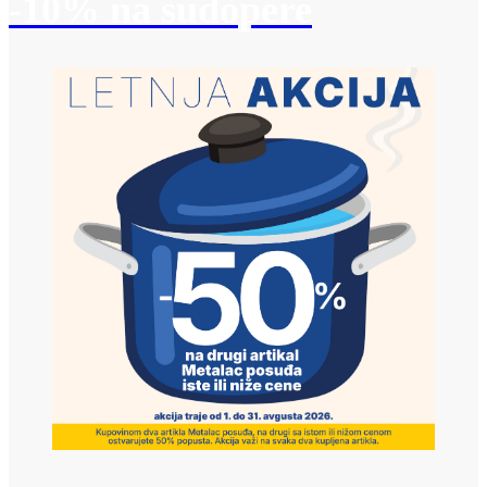
-10% na sudopere