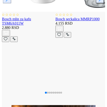
Bosch mlin za kafu
Bosch seckalica MMRP1000
TSM6A011W
4.155 RSD
2.880 RSD