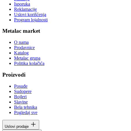
Isporuka
Reklamacije
Uslovi korišćenja
Program lojalnosti
Metalac market
O nama
Prodavnice
Katalog
Metalac grupa
Politika kolačića
Proizvodi
Posuđe
Sudopere
Bojleri
Slavine
Bela tehnika
Pogledaj sve
Uslovi prodaje