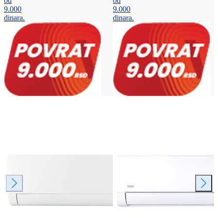
od
od
9.000
9.000
dinara.
dinara.