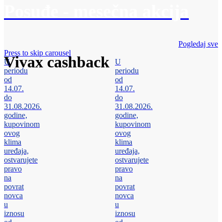
Posuđe - mesečna akcija
Pogledaj sve
Press to skip carousel
Vivax cashback
U
U
periodu
periodu
od
od
14.07.
14.07.
do
do
31.08.2026.
31.08.2026.
godine,
godine,
kupovinom
kupovinom
ovog
ovog
klima
klima
uređaja,
uređaja,
ostvarujete
ostvarujete
pravo
pravo
na
na
povrat
povrat
novca
novca
u
u
iznosu
iznosu