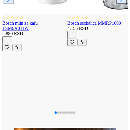
Bosch mlin za kafu
Bosch seckalica MMRP1000
TSM6A011W
4.155 RSD
2.880 RSD