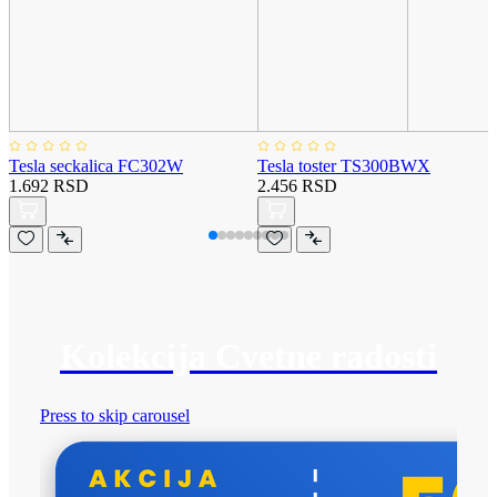
Tesla seckalica FC302W
Tesla toster TS300BWX
1.692 RSD
2.456 RSD
Kolekcija Cvetne radosti
Press to skip carousel