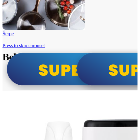
Šerpe
Press to skip carousel
Beko i Tesla super cene