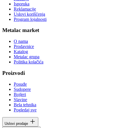
Isporuka
Reklamacije
Uslovi korišćenja
Program lojalnosti
Metalac market
O nama
Prodavnice
Katalog
Metalac grupa
Politika kolačića
Proizvodi
Posuđe
Sudopere
Bojleri
Slavine
Bela tehnika
Pogledaj sve
Uslovi prodaje