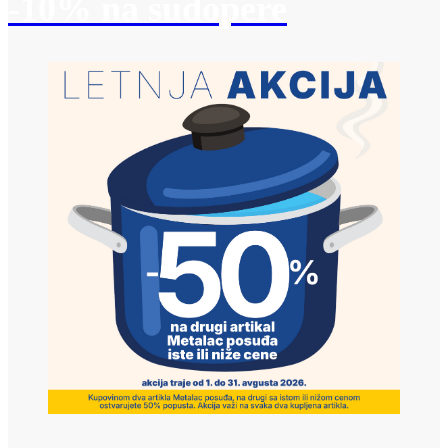
-10% na sudopere