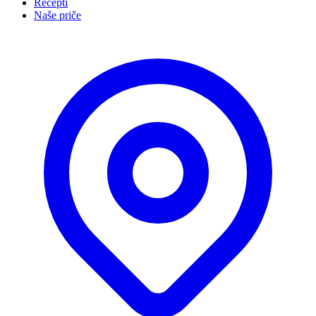
Recepti
Naše priče