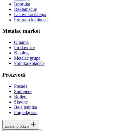
Isporuka
Reklamacije
Uslovi korišćenja
Program lojalnosti
Metalac market
O nama
Prodavnice
Katalog
Metalac grupa
Politika kolačića
Proizvodi
Posuđe
Sudopere
Bojleri
Slavine
Bela tehnika
Pogledaj sve
Uslovi prodaje