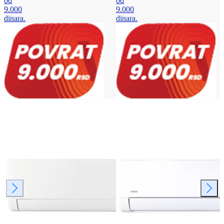
od
od
9.000
9.000
dinara.
dinara.