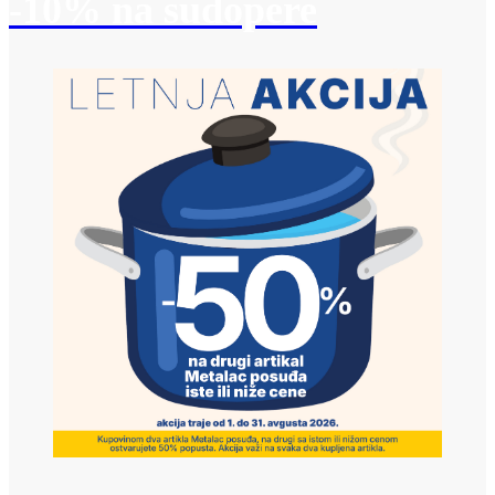
-10% na sudopere