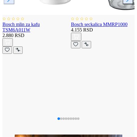
Bosch mlin za kafu
Bosch seckalica MMRP1000
TSM6A011W
4.155 RSD
2.880 RSD