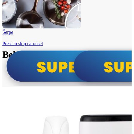
Šerpe
Press to skip carousel
Beko i Tesla super cene