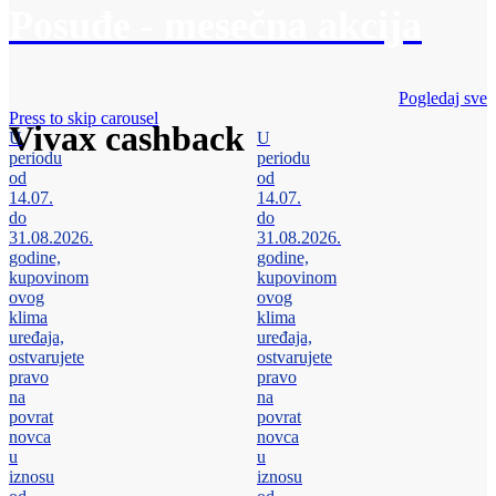
Posuđe - mesečna akcija
Pogledaj sve
Press to skip carousel
Vivax cashback
U
U
periodu
periodu
od
od
14.07.
14.07.
do
do
31.08.2026.
31.08.2026.
godine,
godine,
kupovinom
kupovinom
ovog
ovog
klima
klima
uređaja,
uređaja,
ostvarujete
ostvarujete
pravo
pravo
na
na
povrat
povrat
novca
novca
u
u
iznosu
iznosu