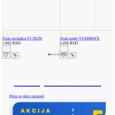
Tesla seckalica FC302W
Tesla toster TS300BWX
1.692 RSD
2.456 RSD
Kolekcija Cvetne radosti
Press to skip carousel