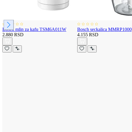
Bosch mlin za kafu TSM6A011W
Bosch seckalica MMRP1000
2.880 RSD
4.155 RSD