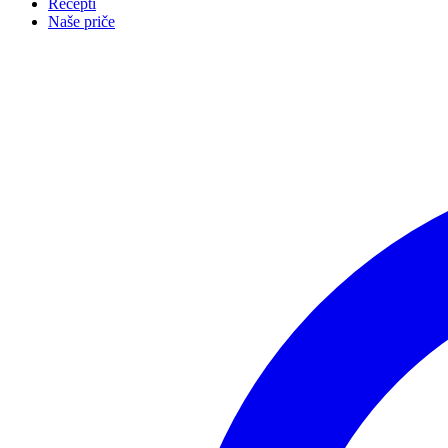
Recepti
Naše priče