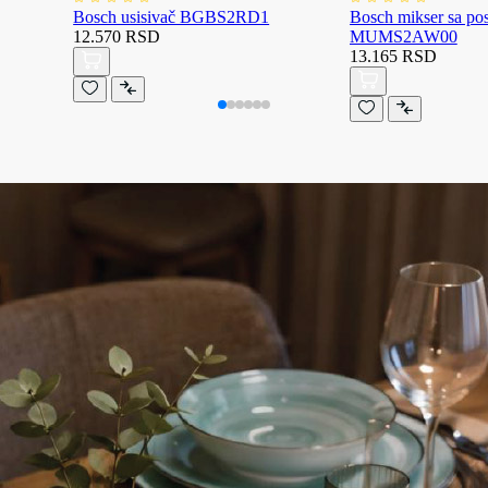
Bosch usisivač BGBS2RD1
Bosch mikser sa p
12.570 RSD
MUMS2AW00
13.165 RSD