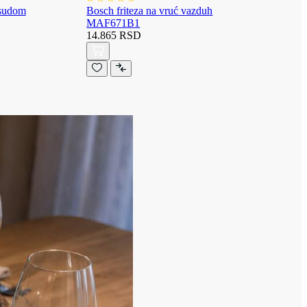
osudom
Bosch friteza na vruć vazduh
MAF671B1
14.865 RSD