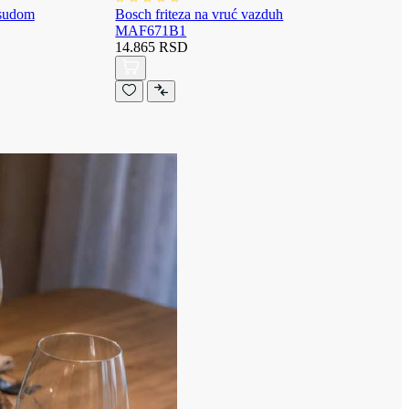
osudom
Bosch friteza na vruć vazduh
MAF671B1
14.865 RSD