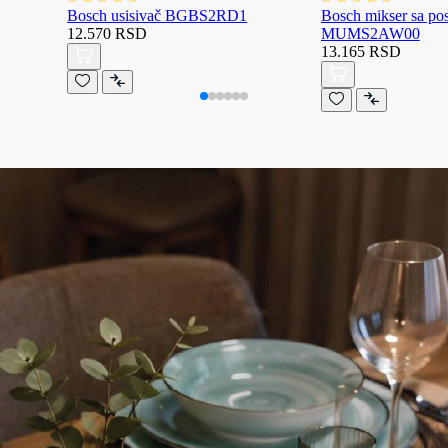
Bosch usisivač BGBS2RD1
Bosch mikser sa p
12.570 RSD
MUMS2AW00
13.165 RSD