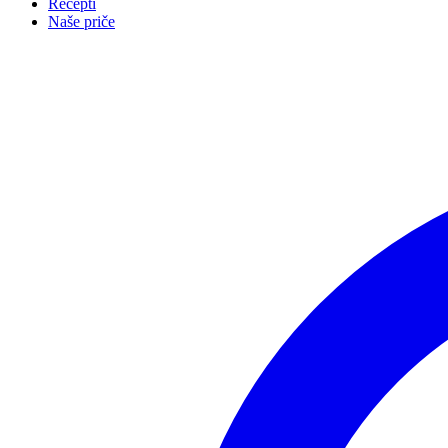
Recepti
Naše priče