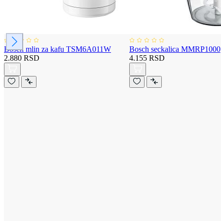
Bosch mlin za kafu TSM6A011W
Bosch seckalica MMRP1000
2.880 RSD
4.155 RSD