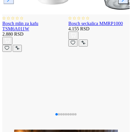
Bosch mlin za kafu
Bosch seckalica MMRP1000
TSM6A011W
4.155 RSD
2.880 RSD