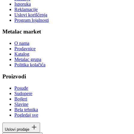
Isporuka
Reklamacije
Uslovi korišćenja
Program lojalnosti
Metalac market
O nama
Prodavnice
Katalog
Metalac grupa
Politika kolačića
Proizvodi
Posuđe
Sudopere
Bojleri
Slavine
Bela tehnika
Pogledaj sve
Uslovi prodaje