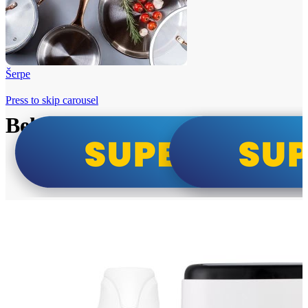
Šerpe
Press to skip carousel
Beko i Tesla super cene