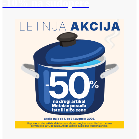
-10% na sudopere