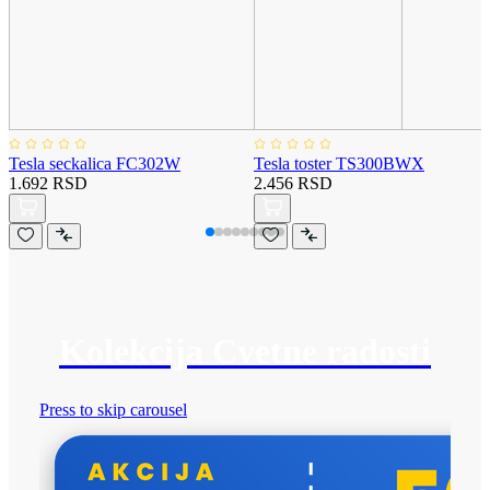
Tesla seckalica FC302W
Tesla toster TS300BWX
1.692 RSD
2.456 RSD
Kolekcija Cvetne radosti
Press to skip carousel