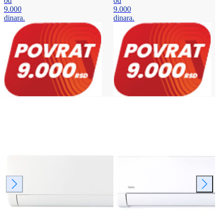
od
od
9.000
9.000
dinara.
dinara.