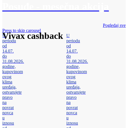
Posuđe - mesečna akcija
Pogledaj sve
Press to skip carousel
Vivax cashback
U
U
periodu
periodu
od
od
14.07.
14.07.
do
do
31.08.2026.
31.08.2026.
godine,
godine,
kupovinom
kupovinom
ovog
ovog
klima
klima
uređaja,
uređaja,
ostvarujete
ostvarujete
pravo
pravo
na
na
povrat
povrat
novca
novca
u
u
iznosu
iznosu