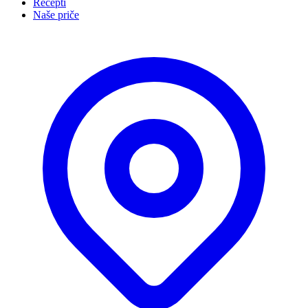
Recepti
Naše priče