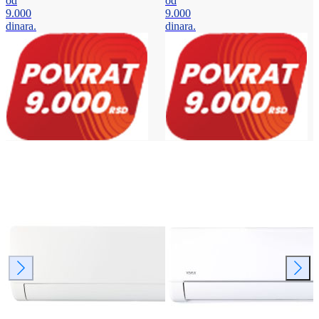
od
od
9.000
9.000
dinara.
dinara.