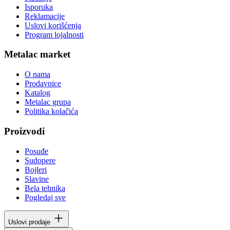
Isporuka
Reklamacije
Uslovi korišćenja
Program lojalnosti
Metalac market
O nama
Prodavnice
Katalog
Metalac grupa
Politika kolačića
Proizvodi
Posuđe
Sudopere
Bojleri
Slavine
Bela tehnika
Pogledaj sve
Uslovi prodaje