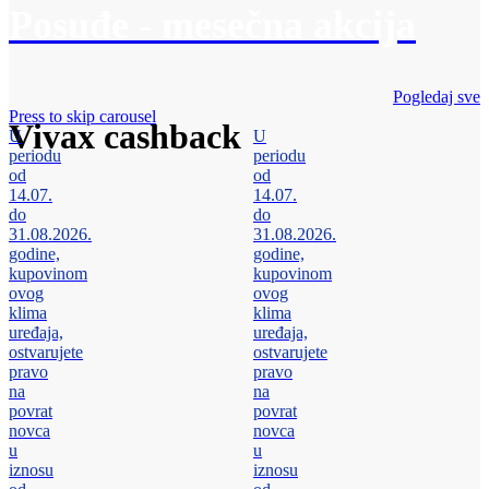
Posuđe - mesečna akcija
Pogledaj sve
Press to skip carousel
Vivax cashback
U
U
periodu
periodu
od
od
14.07.
14.07.
do
do
31.08.2026.
31.08.2026.
godine,
godine,
kupovinom
kupovinom
ovog
ovog
klima
klima
uređaja,
uređaja,
ostvarujete
ostvarujete
pravo
pravo
na
na
povrat
povrat
novca
novca
u
u
iznosu
iznosu