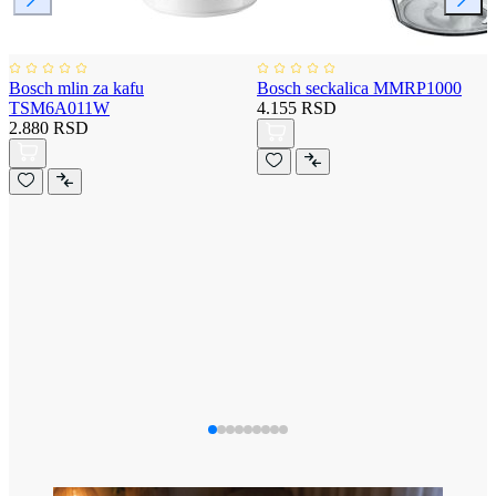
Bosch mlin za kafu
Bosch seckalica MMRP1000
TSM6A011W
4.155 RSD
2.880 RSD