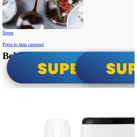
Šerpe
Press to skip carousel
Beko i Tesla super cene