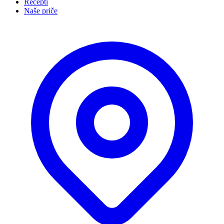
Recepti
Naše priče