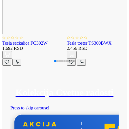
Tesla seckalica FC302W
Tesla toster TS300BWX
1.692 RSD
2.456 RSD
Kolekcija Cvetne radosti
Press to skip carousel