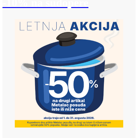
-10% na sudopere